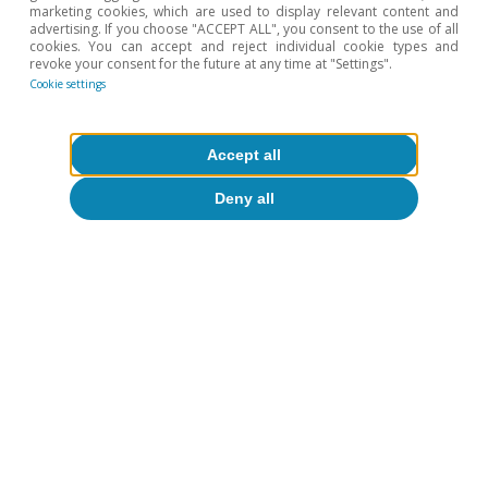
Opinion
marketing cookies, which are used to display relevant content and
advertising. If you choose "ACCEPT ALL", you consent to the use of all
The Spanish economy after Hormuz
cookies. You can accept and reject individual cookie types and
revoke your consent for the future at any time at "Settings".
Oriol Aspachs
Cookie settings
15 Jul 2026
Accept all
Deny all