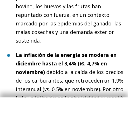
bovino, los huevos y las frutas han
repuntado con fuerza, en un contexto
marcado por las epidemias del ganado, las
malas cosechas y una demanda exterior
sostenida.
La inflación de la energía se modera en
diciembre hasta el 3,4% (
vs.
4,7% en
noviembre)
debido a la caída de los precios
de los carburantes, que retroceden un 1,9%
interanual (
vs.
0,5% en noviembre). Por otro
lado, la inflación de la electricidad aumentó
7 décimas hasta el 12,6%. Así, la inflación de
la energía cierra el año en un promedio
anual del 3,4% (
vs.
1,0% en 2024), siendo el