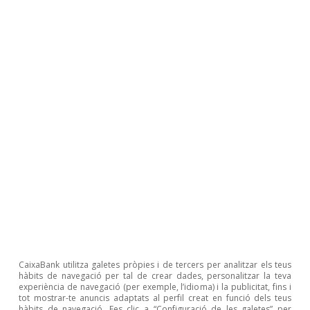
Articles relacionats
CaixaBank utilitza galetes pròpies i de tercers per analitzar els teus
hàbits de navegació per tal de crear dades, personalitzar la teva
experiència de navegació (per exemple, l’idioma) i la publicitat, fins i
tot mostrar-te anuncis adaptats al perfil creat en funció dels teus
hàbits de navegació. Fes clic a “Configuració de les galetes” per