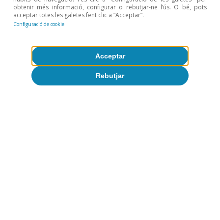
Opinió
obtenir més informació, configurar o rebutjar-ne l’ús. O bé, pots
Economia espanyola postOrmuz
acceptar totes les galetes fent clic a “Acceptar”.
Configuració de cookie
Oriol Aspachs
9 jul. 2026
Acceptar
Rebutjar