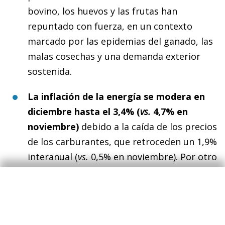
bovino, los huevos y las frutas han
repuntado con fuerza, en un contexto
marcado por las epidemias del ganado, las
malas cosechas y una demanda exterior
sostenida.
La inflación de la energía se modera en
diciembre hasta el 3,4% (
vs.
4,7% en
noviembre)
debido a la caída de los precios
de los carburantes, que retroceden un 1,9%
interanual (
vs.
0,5% en noviembre). Por otro
lado, la inflación de la electricidad aumentó
7 décimas hasta el 12,6%. Así, la inflación de
la energía cierra el año en un promedio
anual del 3,4% (
vs.
1,0% en 2024), siendo el