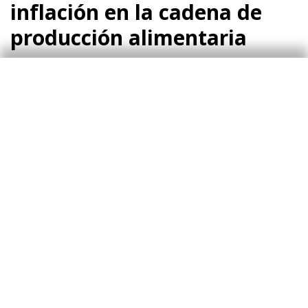
inflación en la cadena de
producción alimentaria
Una de las claves para adelantar la dinámica de
precios de los alimentos para los próximos
meses es la transmisión de los precios de
origen a los precios de consumo, pasando por
los precios de producción de la industria
alimentaria.
Tal y como se muestra en el tercer gráfico, el
incremento acumulado desde el cierre de 2020
de los precios en origen ha sido de alrededor
del 63% tanto en la UE (datos hasta marzo)