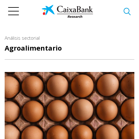
Pasar
al
contenido
principal
Análisis sectorial
Agroalimentario