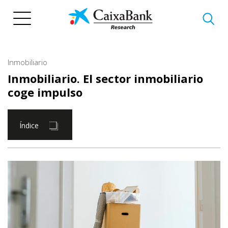
Pasar
al
contenido
principal
Inmobiliario
Inmobiliario. El sector inmobiliario
coge impulso
Índice