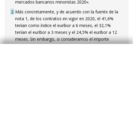
mercados bancarios minoristas 2020».
2
Más concretamente, y de acuerdo con la fuente de la
nota 1, de los contratos en vigor en 2020, el 41,6%
tenían como índice el euríbor a 6 meses, el 32,1%
tenían el euríbor a 3 meses y el 24,5% el euríbor a 12
meses. Sin embargo, si consideramos el importe
adeudado, el euríbor a 12 meses tenía mayor
preponderancia que el euríbor a 3 y 6 meses (37,4%,
30,7% y 30,9%, respectivamente).
3
El capital medio adeudado aumentó en cerca del 20%
frente a finales de 2019, mientras que los precios de las
viviendas aumentaron cerca de un 24%, según
Confidencial Imobiliário.
4
Tipos implícitos de finales de abril. Se ha asumido un
spread del 1%.