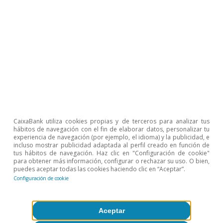
de forma permanente y serán 1,8 p. p. mayores en
porcentaje del PIB en 2025 que en la prepandemia.
5
La recaudación en 2021 en porcentaje del PIB fue
alrededor de 1 p. p. superior a la de los últimos 30 años.
Temas clave
CaixaBank utiliza cookies propias y de terceros para analizar tus
hábitos de navegación con el fin de elaborar datos, personalizar tu
experiencia de navegación (por ejemplo, el idioma) y la publicidad, e
incluso mostrar publicidad adaptada al perfil creado en función de
tus hábitos de navegación. Haz clic en "Configuración de cookie"
para obtener más información, configurar o rechazar su uso. O bien,
puedes aceptar todas las cookies haciendo clic en “Aceptar”.
Configuración de cookie
Aceptar