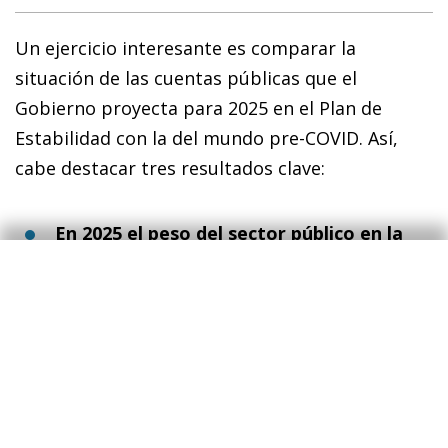
Un ejercicio interesante es comparar la
situación de las cuentas públicas que el
Gobierno proyecta para 2025 en el Plan de
Estabilidad con la del mundo pre-COVID. Así,
cabe destacar tres resultados clave:
En 2025 el peso del sector público en la
economía será más elevado que en 2019
;
en concreto, se situará más de 2,0 p. p. por
encima en porcentaje del PIB. Esto apunta
a que el gasto público dará un salto
estructural debido a factores como la
indexación de las pensiones a la inflación
y
4
al hecho de que habrá un aumento