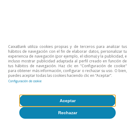
Sobre CaixaBank Research
Trabaja con nosotros
Equipo
CaixaBank utiliza cookies propias y de terceros para analizar tus
Contacto
hábitos de navegación con el fin de elaborar datos, personalizar tu
experiencia de navegación (por ejemplo, el idioma) y la publicidad, e
incluso mostrar publicidad adaptada al perfil creado en función de
(opens in a new window)
CaixaBank
tus hábitos de navegación. Haz clic en "Configuración de cookie"
para obtener más información, configurar o rechazar su uso. O bien,
puedes aceptar todas las cookies haciendo clic en “Aceptar”.
Configuración de cookie
(opens in a new window)
Cookies
Aceptar
(opens in a new window)
Seguridad
Rechazar
(opens in a new window)
Privacidad
(opens in a new window)
Accesibilidad