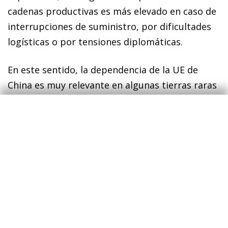
cadenas productivas es más elevado en caso de
interrupciones de suministro, por dificultades
logísticas o por tensiones diplomáticas.
En este sentido, la dependencia de la UE de
China es muy relevante en algunas tierras raras
(cruciales para la transición energética), como
el manganeso o el escandio, en diversos
componentes esenciales para la producción de
bienes farmacéuticos, como principios activos y
vitaminas, o en componentes electrónicos,
tanto finales como intermedios, como lámparas
led o imanes permanentes. En todos estos
productos, China tiene una cuota de mercado
global superior al 50%, llegando a representar