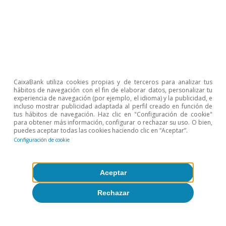
Unión Europea
1
Según datos del Observatorio de Complejidad
CaixaBank utiliza cookies propias y de terceros para analizar tus
Económica (OEC, por sus siglas en inglés). A diferencia
hábitos de navegación con el fin de elaborar datos, personalizar tu
de la base de datos TiVA, que utilizamos a
experiencia de navegación (por ejemplo, el idioma) y la publicidad, e
continuación, estos solo incluyen el comercio de bienes
incluso mostrar publicidad adaptada al perfil creado en función de
tus hábitos de navegación. Haz clic en "Configuración de cookie"
(es decir, excluyen servicios).
para obtener más información, configurar o rechazar su uso. O bien,
2
Para más detalles sobre la utilización de esta base de
puedes aceptar todas las cookies haciendo clic en “Aceptar”.
datos, véase también el Focus «La dependencia
Configuración de cookie
europea de Rusia: una cuestión primaria» en el
IM04/2022.
3
Véase Comisión Europea (2021). «Strategic
Aceptar
dependencies and capacities», Commission Staff
Working Document. Véase también Salinas Conte, L.
Rechazar
(2021). «La dependencia de China en las cadenas de
suministro españolas», Elcano Policy Paper, Real
Instituto Elcano.