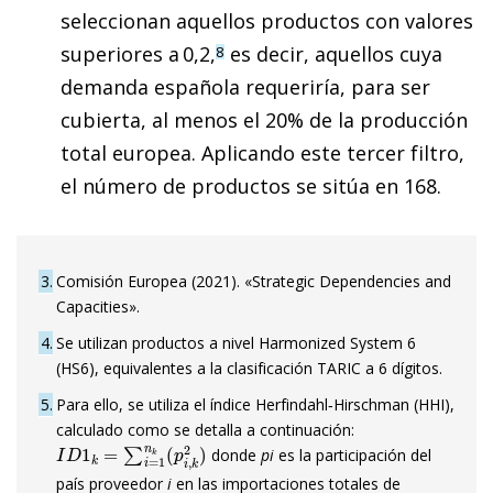
seleccionan aquellos productos con valores
superiores a 0,2,
es decir, aquellos cuya
8
demanda española requeriría, para ser
cubierta, al menos el 20% de la producción
total europea. Aplicando este tercer filtro,
el número de productos se sitúa en 168.
3
Comisión Europea (2021). «Strategic Dependencies and
Capacities».
4
Se utilizan productos a nivel Harmonized System 6
(HS6), equivalentes a la clasificación TARIC a 6 dígitos.
5
Para ello, se utiliza el índice Herfindahl‑Hirschman (HHI),
calculado como se detalla a continuación:
I
D
1
k
=
∑
i
=
1
n
k
(
p
i
,
k
2
)
donde
pi
es la participación del
país proveedor
i
en las importaciones totales de