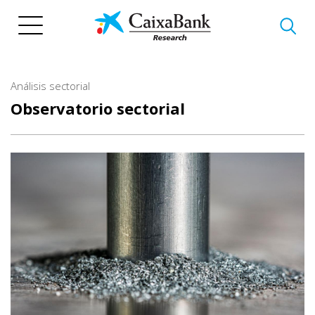
Pasar
al
contenido
principal
Análisis sectorial
Observatorio sectorial