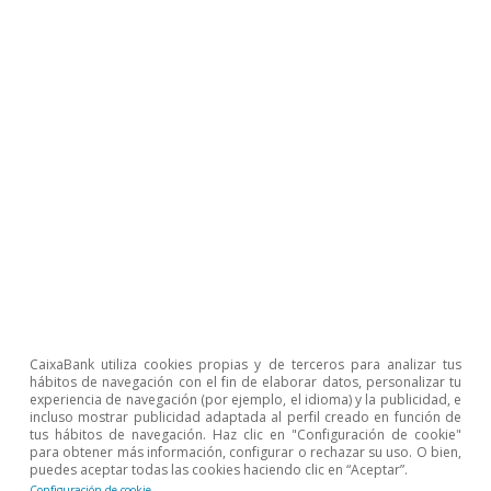
Destacan también minerales de manganeso,
con alta criticalidad, y dependencia
principalmente de Sudáfrica (70%) y Gabón
(30%). Su uso se concentra en la fabricación de
acero y aleaciones y, de forma creciente, en
componentes para baterías, lo que lo hace un
insumo industrial estratégico aguas arriba.
En el ámbito químico, destaca la elevada
dependencia del ácido fosfórico de Marruecos,
que suministra el 80% del mismo. Se trata de un
insumo esencial para la producción de
CaixaBank utiliza cookies propias y de terceros para analizar tus
hábitos de navegación con el fin de elaborar datos, personalizar tu
fertilizantes, con impacto directo sobre la
experiencia de navegación (por ejemplo, el idioma) y la publicidad, e
incluso mostrar publicidad adaptada al perfil creado en función de
agricultura y la industria agroalimentaria, lo
tus hábitos de navegación. Haz clic en "Configuración de cookie"
para obtener más información, configurar o rechazar su uso. O bien,
que extiende la vulnerabilidad más allá del
puedes aceptar todas las cookies haciendo clic en “Aceptar”.
Configuración de cookie