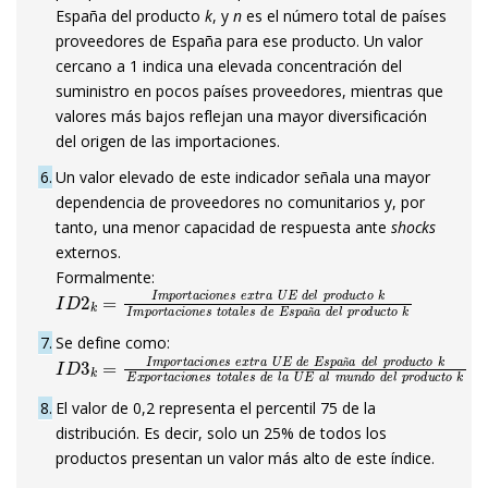
España del producto
k
, y
n
es el número total de países
proveedores de España para ese producto. Un valor
cercano a 1 indica una elevada concentración del
suministro en pocos países proveedores, mientras que
valores más bajos reflejan una mayor diversificación
del origen de las importaciones.
6
Un valor elevado de este indicador señala una mayor
dependencia de proveedores no comunitarios y, por
tanto, una menor capacidad de respuesta ante
shocks
externos.
Formalmente:
I
D
2
k
=
I
m
p
o
r
t
a
c
i
o
n
e
s
e
x
t
r
a
U
E
d
e
l
p
r
o
d
u
c
t
o
k
I
m
p
o
r
t
a
c
i
ñ
7
Se define como:
I
D
3
k
=
I
m
p
o
r
t
a
c
i
o
n
e
s
e
x
t
r
a
U
E
d
e
E
s
p
a
ñ
a
d
e
l
p
r
o
d
u
c
t
ñ
8
El valor de 0,2 representa el percentil 75 de la
distribución. Es decir, solo un 25% de todos los
productos presentan un valor más alto de este índice.