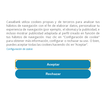
CaixaBank utiliza cookies propias y de terceros para analizar tus
hábitos de navegación con el fin de elaborar datos, personalizar tu
experiencia de navegación (por ejemplo, el idioma) y la publicidad, e
Eurozona
incluso mostrar publicidad adaptada al perfil creado en función de
tus hábitos de navegación. Haz clic en "Configuración de cookie"
COVID-19 y riesgo país en la eurozona:
para obtener más información, configurar o rechazar su uso. O bien,
puedes aceptar todas las cookies haciendo clic en “Aceptar”.
¡esta vez es diferente!
Configuración de cookie
Eduard Llorens i Jimeno
Àlex Ruiz
Aceptar
14 ene 2021
Rechazar