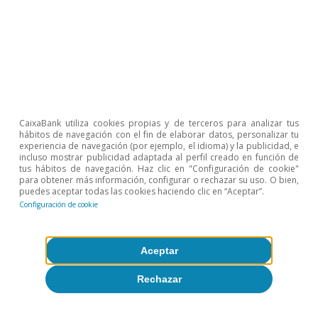
en la producción y el empleo que se produjeron por la
pandemia.
2
El sector de suministro de energía es el que ha
experimentado un mayor incremento de productividad
entre 2010 y 2019 (38,4%), un sector que ha
incrementado de forma muy significativa su VAB
(34,5%) con un menor número de ocupados (–2,8%).
3
En el caso de la construcción, el retroceso de la
CaixaBank utiliza cookies propias y de terceros para analizar tus
productividad se explica por una caída del VAB superior
hábitos de navegación con el fin de elaborar datos, personalizar tu
al empleo (–20,8 y –19,4%, respectivamente). En el
experiencia de navegación (por ejemplo, el idioma) y la publicidad, e
caso de las actividades inmobiliarias, por un fuerte
incluso mostrar publicidad adaptada al perfil creado en función de
tus hábitos de navegación. Haz clic en "Configuración de cookie"
aumento del empleo (40,4%), muy superior al aumento
para obtener más información, configurar o rechazar su uso. O bien,
del VAB (29,7%).
puedes aceptar todas las cookies haciendo clic en “Aceptar”.
4
El empleo en la industria manufacturera ha pasado de
Configuración de cookie
representar el 16,9% del total en 2010 al 15,9% en 2019
(–1 p. p.).
5
El peso del empleo en la hostelería se ha incrementado
Aceptar
del 10,3% en 2010 al 12,4% en 2019 (+2,1 p. p.) y en las
actividades administrativas ha pasado del 10,2% al
Rechazar
12,0% (+1,8 p. p.)