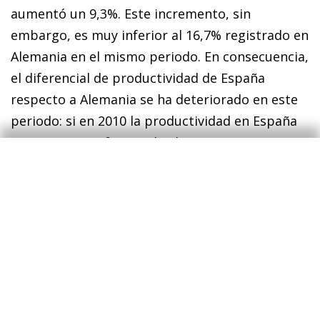
aumentó un 9,3%. Este incremento, sin
embargo, es muy inferior al 16,7% registrado en
Alemania en el mismo periodo. En consecuencia,
el diferencial de productividad de España
respecto a Alemania se ha deteriorado en este
periodo: si en 2010 la productividad en España
era un 23,4% inferior a la alemana, en 2019 este
diferencial alcanzó el 28,2%.
De nuevo, si descomponemos el diferencial de
la productividad entre España y Alemania en
2019 entre (i) la diferencia de la productividad
dentro de cada sector (margen intensivo) y (ii) la
diferencia en el peso de los distintos sectores
de actividad (margen extensivo), observamos