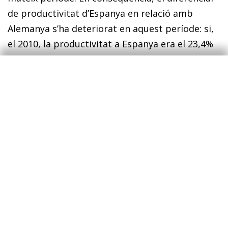
de productivitat d’Espanya en relació amb
Alemanya s’ha deteriorat en aquest període: si,
el 2010, la productivitat a Espanya era el 23,4%
inferior a l’alemanya, el 2019, aquest diferencial
va assolir el 28,2%.
De nou, si descomponem el diferencial de la
productivitat entre Espanya i Alemanya el 2019
entre (i) la diferència de la productivitat dins
cada sector (marge intensiu) i (ii) la diferència
en el pes dels diferents sectors d’activitat
(marge extensiu), observem que una gran part
de la diferència s’explica per la menor
productivitat de la majoria dels sectors
d’activitat espanyols (les úniques excepcions