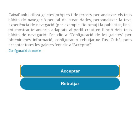
3
En el cas de la construcció, la reculada de la
productivitat s’explica per una caiguda del VAB superior
CaixaBank utilitza galetes pròpies i de tercers per analitzar els teus
a la de l’ocupació (el –20,8 i el –19,4%, respectivament).
hàbits de navegació per tal de crear dades, personalitzar la teva
experiència de navegació (per exemple, l’idioma) i la publicitat, fins i
En el cas de les activitats immobiliàries, per un fort
tot mostrar-te anuncis adaptats al perfil creat en funció dels teus
augment de l’ocupació (el 40,4%), molt superior a
hàbits de navegació. Fes clic a “Configuració de les galetes” per
l’augment del VAB (el 29,7%).
obtenir més informació, configurar o rebutjar-ne l’ús. O bé, pots
acceptar totes les galetes fent clic a “Acceptar”.
4
L’ocupació a la indústria manufacturera ha passat de
representar el 16,9% del total el 2010 al 15,9% el 2019
Configuració de cookie
(–1 p. p.).
5
A l’hoteleria, el pes de l’ocupació s’ha incrementat del
10,3% del 2010 al 12,4% del 2019 (+2,1 p. p.) i, en les
Acceptar
activitats administratives, ha passat del 10,2% al 12,0%
(+1,8 p. p.).
Rebutjar
Temes clau