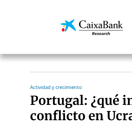
Pasar
al
contenido
Economía y mercado
principal
Actividad y crecimiento
Portugal: ¿qué i
conflicto en Ucr