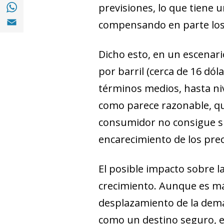
Compartir en with Whatsapp (opens in a 
previsiones, lo que tiene u
Compartir en Email (opens in a new windo
compensando en parte los 
Dicho esto, en un escenario
por barril (cerca de 16 dó
términos medios, hasta ni
como parece razonable, que
consumidor no consigue su
encarecimiento de los preci
El posible impacto sobre 
crecimiento. Aunque es más 
desplazamiento de la dema
como un destino seguro, e