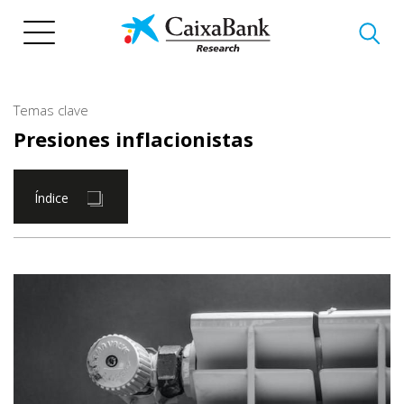
Pasar
al
contenido
principal
Temas clave
Presiones inflacionistas
Índice