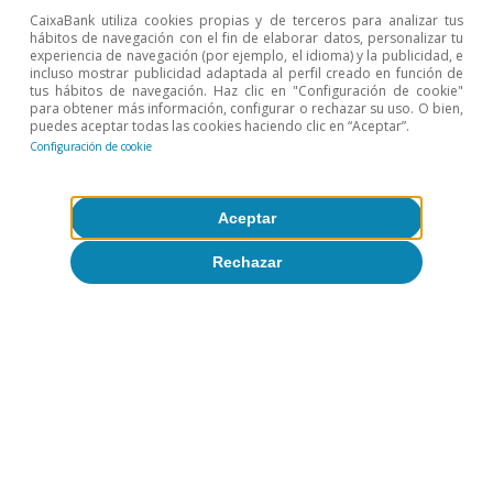
mediante gas (22% y 35% en media de Europa,
CaixaBank utiliza cookies propias y de terceros para analizar tus
respectivamente).
hábitos de navegación con el fin de elaborar datos, personalizar tu
experiencia de navegación (por ejemplo, el idioma) y la publicidad, e
9
Estas estimaciones miden lo que costaría realizar el
incluso mostrar publicidad adaptada al perfil creado en función de
mismo consumo energético que en 2020 (es decir, no
tus hábitos de navegación. Haz clic en "Configuración de cookie"
tienen en cuenta la posible reducción del consumo).
para obtener más información, configurar o rechazar su uso. O bien,
puedes aceptar todas las cookies haciendo clic en “Aceptar”.
Configuración de cookie
Temas clave
Aceptar
Rechazar