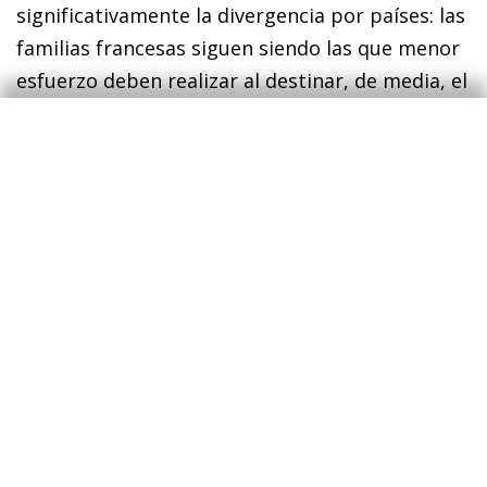
significativamente la divergencia por países: las
familias francesas siguen siendo las que menor
esfuerzo deben realizar al destinar, de media, el
6,5% de su renta, mientras que en Alemania
dedican casi un 9,0%, en España algo más del
10% y, en Italia, más del 12%.
9
Estas estimaciones muestran cómo, en todos
los países, los hogares deben llevar a cabo un
mayor esfuerzo en términos de renta para
hacer frente al incremento de la factura
energética. Los hogares con menores ingresos
son los que tendrán mayores problemas para
pagar su factura energética, por lo que es clave
que las ayudas se focalicen para alcanzar a