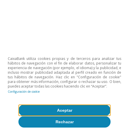
CaixaBank utiliza cookies propias y de terceros para analizar tus
hábitos de navegación con el fin de elaborar datos, personalizar tu
experiencia de navegación (por ejemplo, el idioma) y la publicidad, e
incluso mostrar publicidad adaptada al perfil creado en función de
tus hábitos de navegación. Haz clic en "Configuración de cookie"
para obtener más información, configurar o rechazar su uso. O bien,
puedes aceptar todas las cookies haciendo clic en “Aceptar”.
Configuración de cookie
Demografía
Encuesta Financiera de las Familias:
Aceptar
España no es país para jóvenes
Rechazar
VV. AA.