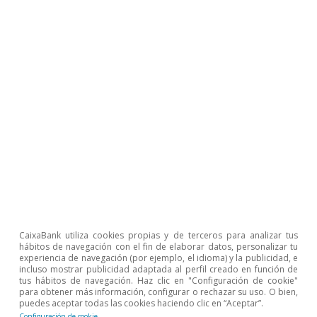
subidas de precios en los últimos años, signos
de sobrevaloración y elevado endeudamiento de
los hogares,
como analizamos recientemente
.
9
Asimismo, de persistir las presiones de precios
subyacentes, los bancos centrales pueden verse
forzados a endurecer todavía más la política
monetaria, acentuando los riesgos anteriores.
9
Véase el Focus «Los mercados inmobiliarios de las
economías avanzadas ante el endurecimiento de la
política monetaria (parte I)» en el IM04/2023.
CaixaBank utiliza cookies propias y de terceros para analizar tus
hábitos de navegación con el fin de elaborar datos, personalizar tu
experiencia de navegación (por ejemplo, el idioma) y la publicidad, e
incluso mostrar publicidad adaptada al perfil creado en función de
tus hábitos de navegación. Haz clic en "Configuración de cookie"
para obtener más información, configurar o rechazar su uso. O bien,
puedes aceptar todas las cookies haciendo clic en “Aceptar”.
Configuración de cookie