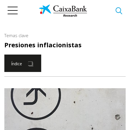
Pasar
al
contenido
principal
Temas clave
Presiones inflacionistas
Índice