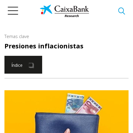
Pasar
al
contenido
principal
Temas clave
Presiones inflacionistas
Índice