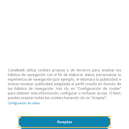
Population Survey (CPS)
https://www.atlantafed.org/chcs/wage-growth-tracker.
5
Véase el Focus «¿Qué sectores están más afectados
por el conflicto de Ucrania?» en el IM04/2022.
Temas clave
CaixaBank utiliza cookies propias y de terceros para analizar tus
hábitos de navegación con el fin de elaborar datos, personalizar tu
experiencia de navegación (por ejemplo, el idioma) y la publicidad, e
incluso mostrar publicidad adaptada al perfil creado en función de
tus hábitos de navegación. Haz clic en "Configuración de cookie"
para obtener más información, configurar o rechazar su uso. O bien,
puedes aceptar todas las cookies haciendo clic en “Aceptar”.
Configuración de cookie
Aceptar