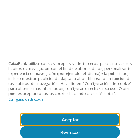
Etiquetas:
Ahorro
Consumo
España
1
En menor medida adquirieron otros activos, sobre todo
créditos comerciales y otras cuentas pendientes de
cobro (9.000 millones), y valores representativos de
deuda (3.602 millones); en este último caso, dicha
CaixaBank utiliza cookies propias y de terceros para analizar tus
adquisición se vio compensada por la pérdida de valor
hábitos de navegación con el fin de elaborar datos, personalizar tu
de los activos (–3.399 millones), derivada del
experiencia de navegación (por ejemplo, el idioma) y la publicidad, e
incremento de los tipos de interés de largo plazo.
incluso mostrar publicidad adaptada al perfil creado en función de
tus hábitos de navegación. Haz clic en "Configuración de cookie"
2
Las participaciones en seguros y fondos de pensiones
para obtener más información, configurar o rechazar su uso. O bien,
sufrieron, además, una fuerte pérdida de valor (–47.462
puedes aceptar todas las cookies haciendo clic en “Aceptar”.
millones); en cambio, las participaciones en capital y FI
Configuración de cookie
se revalorizaron en 5.133 millones.
3
A pesar de estas cifras, si comparamos el 4T con el 3T,
el stock aumentó en 74.000 millones de la mano del
Aceptar
repunte de la tasa de ahorro (el dato estanco
desestacionalizado pasó del 3,3% en el 3T al 9,1% en el
Rechazar
4T) y de las revalorizaciones (+47.750 millones).