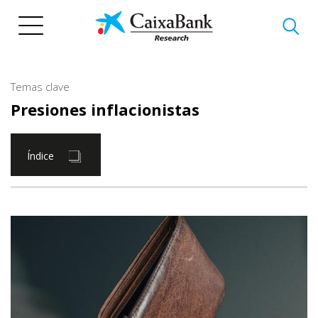
Pasar
al
contenido
principal
Temas clave
Presiones inflacionistas
Índice