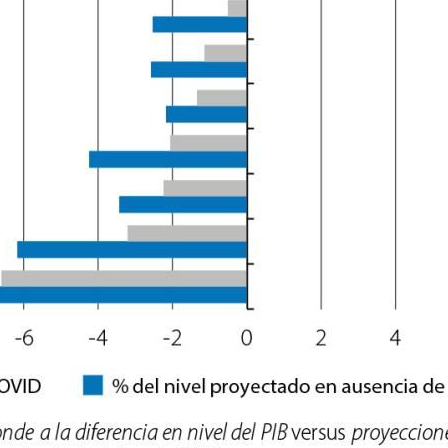
ndow)
w window)