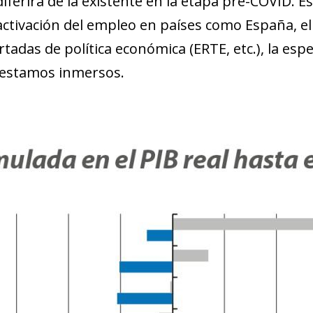
diferirá de la existente en la etapa pre-COVID. E
eactivación del empleo en países como España, el 
das de política económica (ERTE, etc.), la especi
 estamos inmersos.