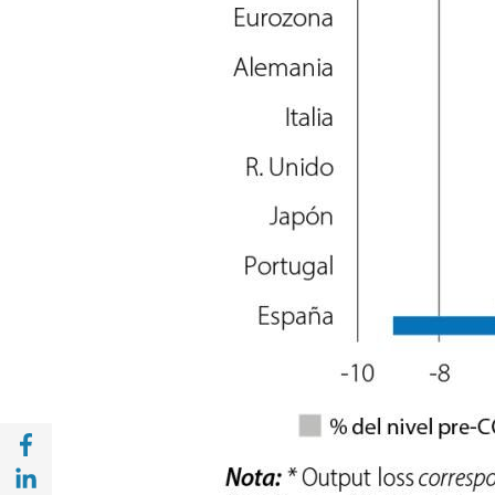
Compartir en Facebook (opens in a new wi
Compartir en with Linkedin (opens in a ne