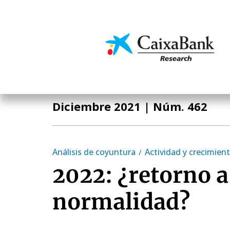
Pasar
al
contenido
Economía y mercado
principal
Informe Mensual
Diciembre 2021
| Núm. 462
Análisis de coyuntura
Actividad y crecimien
2022: ¿retorno a
normalidad?