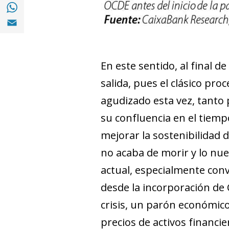
Compartir en with Whatsapp (opens in a 
Compartir en Email (opens in a new windo
En este sentido, al final d
salida, pues el clásico pro
agudizado esta vez, tanto
su confluencia en el tiempo
mejorar la sostenibilidad 
no acaba de morir y lo nu
actual, especialmente conv
desde la incorporación de 
crisis, un parón económico 
precios de activos financi