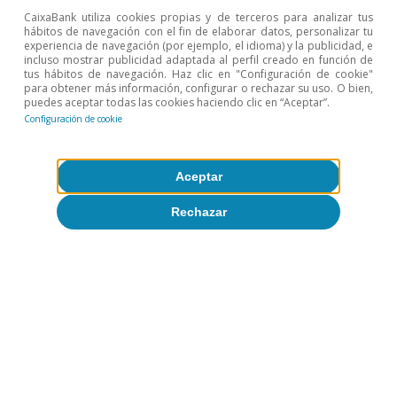
CaixaBank utiliza cookies propias y de terceros para analizar tus
hábitos de navegación con el fin de elaborar datos, personalizar tu
experiencia de navegación (por ejemplo, el idioma) y la publicidad, e
incluso mostrar publicidad adaptada al perfil creado en función de
Cambio climático
tus hábitos de navegación. Haz clic en "Configuración de cookie"
para obtener más información, configurar o rechazar su uso. O bien,
El cambio climático y la fidelización del
puedes aceptar todas las cookies haciendo clic en “Aceptar”.
turismo internacional: nuevas
Configuración de cookie
evidencias para España
Aceptar
David Cesar Heymann
Eduard Alcobé Garcia
Rechazar
8 jul 2026