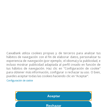
CaixaBank utiliza cookies propias y de terceros para analizar tus
hábitos de navegación con el fin de elaborar datos, personalizar tu
experiencia de navegación (por ejemplo, el idioma) y la publicidad, e
incluso mostrar publicidad adaptada al perfil creado en función de
tus hábitos de navegación. Haz clic en "Configuración de cookie"
para obtener más información, configurar o rechazar su uso. O bien,
Inmobiliario
puedes aceptar todas las cookies haciendo clic en “Aceptar”.
Configuración de cookie
El reto de incrementar la oferta de
vivienda asequible en España
Aceptar
Judit Montoriol Garriga
22 jul 2024
Rechazar