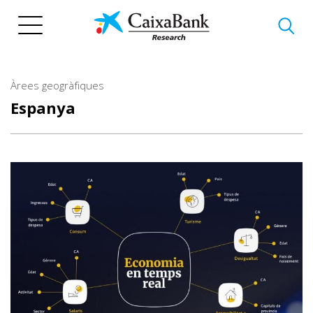
Vés
al
contingut
Àrees geogràfiques
Espanya