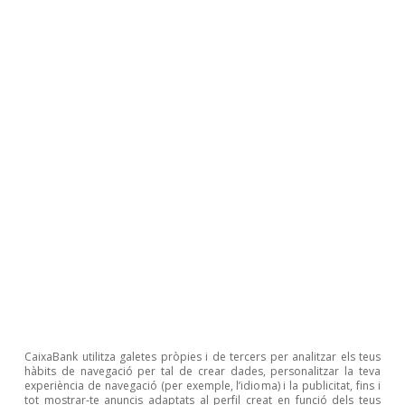
Articles relacionats
CaixaBank utilitza galetes pròpies i de tercers per analitzar els teus
hàbits de navegació per tal de crear dades, personalitzar la teva
Canvi climàtic
experiència de navegació (per exemple, l’idioma) i la publicitat, fins i
El canvi climàtic i la fidelització del
tot mostrar-te anuncis adaptats al perfil creat en funció dels teus