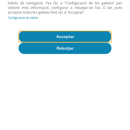
hàbits de navegació. Fes clic a “Configuració de les galetes” per
turisme internacional: noves
obtenir més informació, configurar o rebutjar-ne l’ús. O bé, pots
acceptar totes les galetes fent clic a “Acceptar”.
evidències per a Espanya
Configuració de cookie
David Cesar Heymann
Eduard Alcobé Garcia
Acceptar
9 jul. 2026
Rebutjar