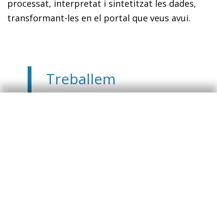
processat, interpretat i sintetitzat les dades,
transformant-les en el portal que veus avui.
Treballem
analitzant les
nostres dades per
sintetitzar-les en
els indicadors que
avui posem al teu