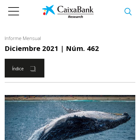
Pasar
al
contenido
principal
Informe Mensual
Diciembre 2021
| Núm. 462
Índice