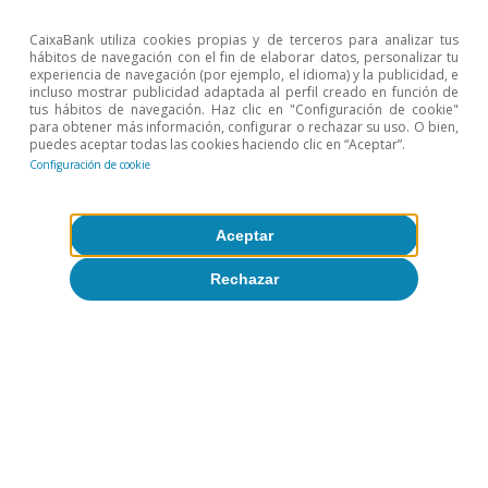
CaixaBank utiliza cookies propias y de terceros para analizar tus
hábitos de navegación con el fin de elaborar datos, personalizar tu
experiencia de navegación (por ejemplo, el idioma) y la publicidad, e
incluso mostrar publicidad adaptada al perfil creado en función de
tus hábitos de navegación. Haz clic en "Configuración de cookie"
para obtener más información, configurar o rechazar su uso. O bien,
Opinión
puedes aceptar todas las cookies haciendo clic en “Aceptar”.
Economía española post-Ormuz
Configuración de cookie
Oriol Aspachs
8 jul 2026
Aceptar
Rechazar