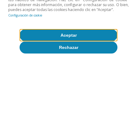
para obtener más información, configurar o rechazar su uso. O bien,
puedes aceptar todas las cookies haciendo clic en “Aceptar”.
Configuración de cookie
Aceptar
Rechazar
Opinión
La economía mundial en busca de un
nuevo equilibrio
José Ramón Díez
8 jul 2026