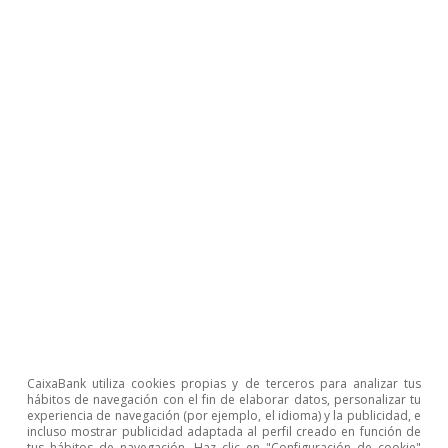
Opinión
Economía española post-Ormuz
Oriol Aspachs
8 jul 2026
CaixaBank utiliza cookies propias y de terceros para analizar tus
hábitos de navegación con el fin de elaborar datos, personalizar tu
experiencia de navegación (por ejemplo, el idioma) y la publicidad, e
incluso mostrar publicidad adaptada al perfil creado en función de
tus hábitos de navegación. Haz clic en "Configuración de cookie"