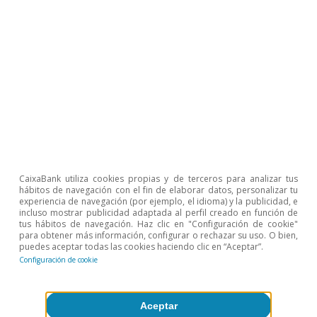
del Estatuto de los Trabajadores, es aquel contrato
indefinido donde la actividad del trabajador se
desarrolla de forma intermitente a lo largo del año, tal
y como sucede en actividades agrarias o relacionadas
con el turismo. En los periodos de inactividad estos
trabajadores no computan como parados, sino como
demandantes de empleo no ocupados (DENO), al igual
que los trabajadores en ERTE.
Artículos relacionados
CaixaBank utiliza cookies propias y de terceros para analizar tus
hábitos de navegación con el fin de elaborar datos, personalizar tu
experiencia de navegación (por ejemplo, el idioma) y la publicidad, e
incluso mostrar publicidad adaptada al perfil creado en función de
tus hábitos de navegación. Haz clic en "Configuración de cookie"
para obtener más información, configurar o rechazar su uso. O bien,
puedes aceptar todas las cookies haciendo clic en “Aceptar”.
Configuración de cookie
Aceptar