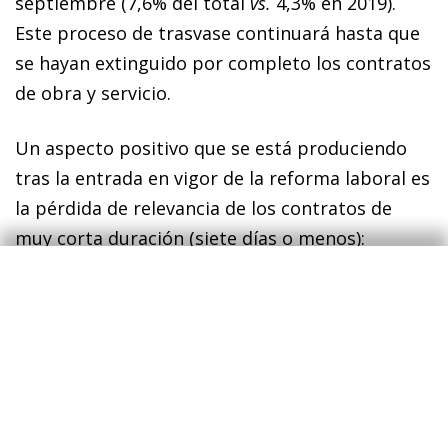
septiembre (7,6% del total
vs.
4,3% en 2019).
Este proceso de trasvase continuará hasta que
se hayan extinguido por completo los contratos
de obra y servicio.
Un aspecto positivo que se está produciendo
tras la entrada en vigor de la reforma laboral es
la pérdida de relevancia de los contratos de
muy corta duración (siete días o menos):
suponen el 19,7% de los contratos firmados
hasta agosto, frente al 27,2% en el mismo
periodo de 2019. Por sectores, estos contratos
siguen siendo utilizados, principalmente, en la
hostelería, si bien se observa un menor peso: en
los ocho primeros meses del año concentró el