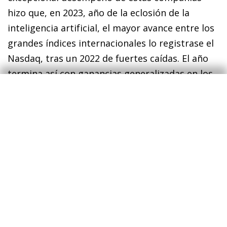
hizo que, en 2023, año de la eclosión de la
inteligencia artificial, el mayor avance entre los
grandes índices internacionales lo registrase el
Nasdaq, tras un 2022 de fuertes caídas. El año
termina así con ganancias generalizadas en los
principales índices bursátiles, tanto de
mercados desarrollados como emergentes,
mientras que en negativo destacan las acciones
chinas, con los índices CSI 300 de Shanghái y
Hang Seng de Hong Kong dejándose más de un
10% cada uno.