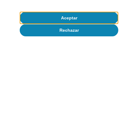
Aceptar
Rechazar
CaixaBank Research
Etiquetas:
Coyuntura de mercados financieros