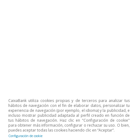
particular en EE. UU. (que llegó a un récord en
diciembre de 13,3 millones de barriles diarios).
Por otro lado, el precio de referencia del gas
europeo, a pesar de encontrarse aún por
encima de los niveles anteriores a la pandemia,
dista ya de los máximos observados en 2022, y
termina el año cediendo más del 50%, gracias a
un elevado nivel de reservas y a una menor
demanda en un otoño más templado de lo
habitual.
CaixaBank utiliza cookies propias y de terceros para analizar tus
hábitos de navegación con el fin de elaborar datos, personalizar tu
experiencia de navegación (por ejemplo, el idioma) y la publicidad, e
incluso mostrar publicidad adaptada al perfil creado en función de
tus hábitos de navegación. Haz clic en "Configuración de cookie"
para obtener más información, configurar o rechazar su uso. O bien,
puedes aceptar todas las cookies haciendo clic en “Aceptar”.
Configuración de cookie