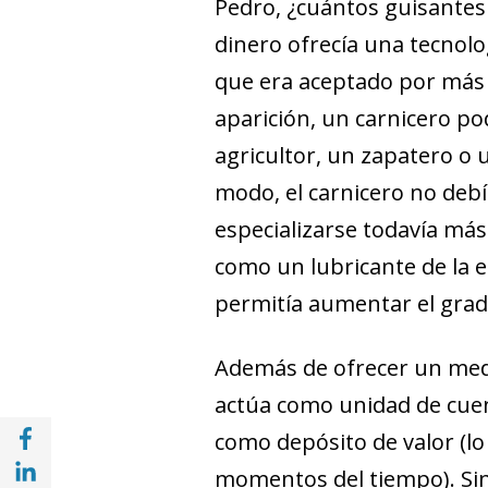
Pedro, ¿cuántos guisantes 
dinero ofrecía una tecnolo
que era aceptado por más 
aparición, un carnicero po
agricultor, un zapatero o 
modo, el carnicero no debí
especializarse todavía más
como un lubricante de la e
permitía aumentar el grado
Además de ofrecer un medi
actúa como unidad de cuent
Compartir en Facebook (opens in a new wi
como depósito de valor (lo
Compartir en with Linkedin (opens in a ne
momentos del tiempo). Sin