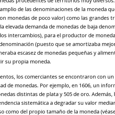
edas procedentes de territorios muy diversos.
amplio de las denominaciones de la moneda que f
con monedas de poco valor) como las grandes t
 a la elevada demanda de monedas de baja denom
 los intercambios), para el productor de mone
denominación (puesto que se amortizaba mejor 
eraba escasez de monedas pequeñas y alimenta
ir su propia moneda.
entos, los comerciantes se encontraron con un
idad de monedas. Por ejemplo, en 1606, un info
nedas distintas de plata y 505 de oro. Además,
encia sistemática a degradar su valor mediant
so como del propio tamaño de la moneda (véase 