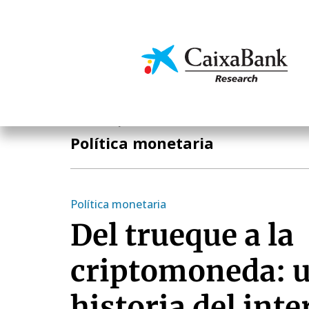
Pasar
al
contenido
Economía y mercado
principal
Economía y mercados
Política monetaria
Política monetaria
Del trueque a la
criptomoneda: u
historia del int