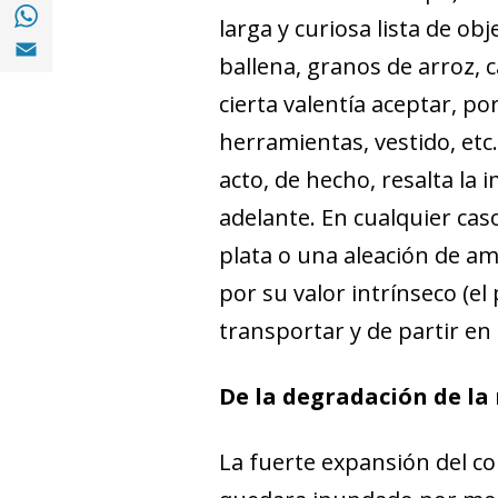
Compartir en with Whatsapp (opens in a 
larga y curiosa lista de ob
Compartir en Email (opens in a new windo
ballena, granos de arroz, 
cierta valentía aceptar, po
herramientas, vestido, etc
acto, de hecho, resalta la
adelante. En cualquier cas
plata o una aleación de am
por su valor intrínseco (el
transportar y de partir e
De la degradación de la
La fuerte expansión del c