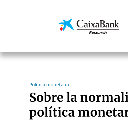
Pasar
al
contenido
Economía y mercado
principal
Política monetaria
Sobre la normali
política moneta