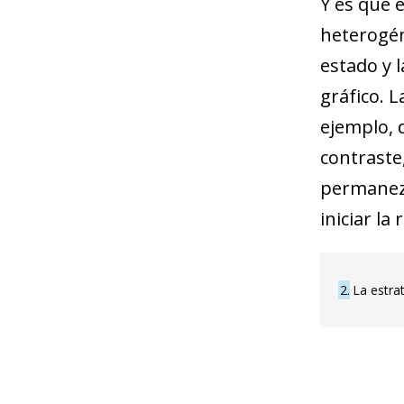
Y es que 
heterogén
estado y 
gráfico. 
ejemplo, 
contraste
permanezc
iniciar la 
2
La estrat