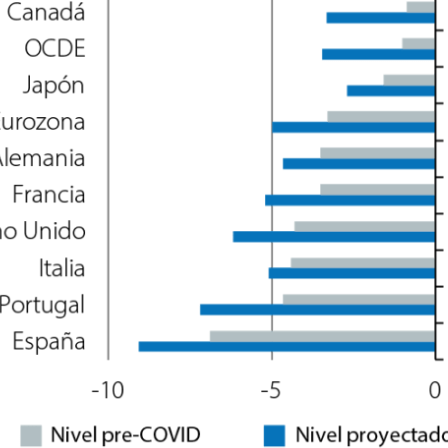
ndow)
w window)