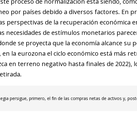
este proceso de normalización está siendo, com
eo por países debido a diversos factores. En pri
las perspectivas de la recuperación económica e
Las necesidades de estímulos monetarios parec
donde se proyecta que la economía alcance su pot
, en la eurozona el ciclo económico está más re
a en terreno negativo hasta finales de 2022), 
retirada.
egia persigue, primero, el fin de las compras netas de activos y, post