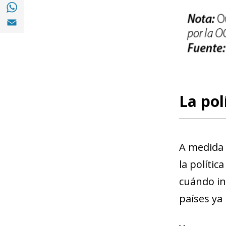
Compartir en with Whatsapp (opens in a 
Compartir en Email (opens in a new windo
La pol
A medida 
la políti
cuándo ini
países ya 