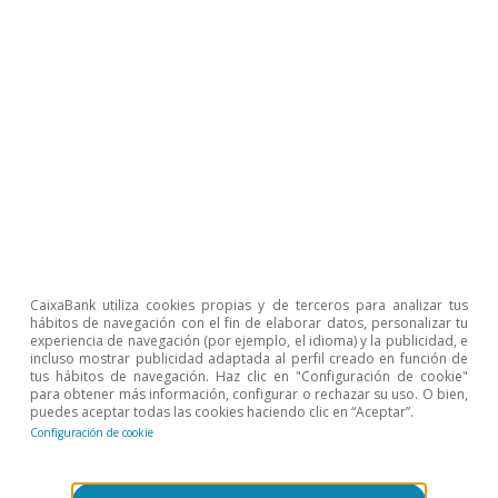
L
n
(
(
G
i
n
i
i
,
t
−
G
i
n
i
i
,
F
e
b
r
e
r
o
2020
)
−
(
G
i
n
i
i
,
t
−
12
−
G
i
n
i
i
,
F
e
Para más detalles sobre la metodología empleada, véase Aspa
inequality and the welfare state in motion: evidence from Cov
próxima publicación.
2
Los índices de Gini se han calculado con los datos de más de
en CaixaBank. Para una explicación detallada de cómo se han 
Dossier «El impacto de la COVID-19 en la desigualdad en Es
3
La movilidad está definida con datos del Ministerio de Movil
concretamente, datos de movilidad urbana e interurbana.
Temas clave
CaixaBank utiliza cookies propias y de terceros para analizar tus
hábitos de navegación con el fin de elaborar datos, personalizar tu
experiencia de navegación (por ejemplo, el idioma) y la publicidad, e
incluso mostrar publicidad adaptada al perfil creado en función de
tus hábitos de navegación. Haz clic en "Configuración de cookie"
para obtener más información, configurar o rechazar su uso. O bien,
puedes aceptar todas las cookies haciendo clic en “Aceptar”.
Configuración de cookie