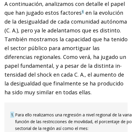
A continuación, analizamos con detalle el papel
que han jugado estos factores
en la evolución
1
de la desigualdad de cada comunidad autónoma
(C. A.), pero ya le adelantamos que es distinto.
También mostramos la capacidad que ha tenido
el sector público para amortiguar las
diferencias regionales. Como verá, ha jugado un
papel fundamental, y a pesar de la distinta in­­
tensidad del shock en cada C. A., el aumento de
la desigualdad que finalmente se ha producido
ha sido muy similar en todas ellas.
1
Para ello realizamos una regresión a nivel regional de la var
función de las restricciones de movilidad, el porcentaje de p
sectorial de la región así como el mes:
L
n
(
(
G
i
n
i
i
,
t
−
G
i
n
i
i
,
F
e
b
r
e
r
o
2020
)
−
(
G
i
n
i
i
,
t
−
12
−
G
i
n
i
i
,
F
e