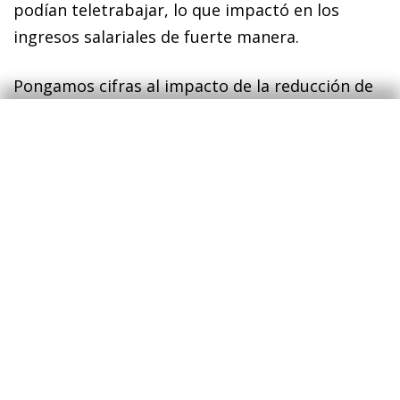
podían teletrabajar, lo que impactó en los
ingresos salariales de fuerte manera.
Pongamos cifras al impacto de la reducción de
la movilidad en la desigualdad salarial. En el mes
de mayo del pasado año, cuando la caída de la
movilidad fue muy severa, ello contribuyó a un
aumento del índice de Gini-pre de 2,2 puntos en
el conjunto de España. El impacto, por tanto,
fue de primer orden y generalizado en todas las
CC. AA. Dos resultados adicionales a tener en
cuenta. Primero, en los meses siguientes, la
relación entre la caída de la movilidad y la de la
actividad económica se debilitó. O, dicho de
otra forma, observamos que poco a poco