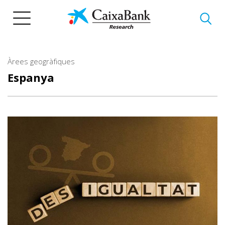
Vés
al
contingut
Àrees geogràfiques
Espanya