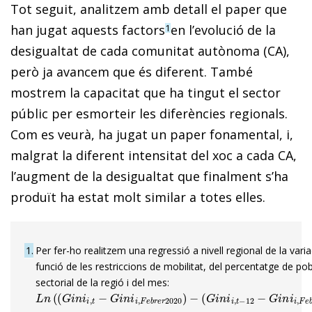
Tot seguit, analitzem amb detall el paper que
han jugat aquests factors
en l’evolució de la
1
desigualtat de cada comunitat autònoma (CA),
però ja avancem que és diferent. També
mostrem la capacitat que ha tingut el sector
públic per esmorteir les diferències regionals.
Com es veurà, ha jugat un paper fonamental, i,
malgrat la diferent intensitat del xoc a cada CA,
l’augment de la desigualtat que finalment s’ha
produït ha estat molt similar a totes elles.
1
Per fer-ho realitzem una regressió a nivell regional de la var
funció de les restriccions de mobilitat, del percentatge de p
sectorial de la regió i del mes:
L
n
(
(
G
i
n
i
i
,
t
−
G
i
n
i
i
,
F
e
b
r
e
r
2020
)
−
(
G
i
n
i
i
,
t
−
12
−
G
i
n
i
i
,
F
e
b