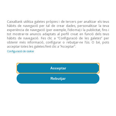
CaixaBank utilitza galetes pròpies i de tercers per analitzar els teus
hàbits de navegació per tal de crear dades, personalitzar la teva
experiència de navegació (per exemple, l’idioma) i la publicitat, fins i
tot mostrar-te anuncis adaptats al perfil creat en funció dels teus
hàbits de navegació. Fes clic a “Configuració de les galetes” per
obtenir més informació, configurar o rebutjar-ne l’ús. O bé, pots
acceptar totes les galetes fent clic a “Acceptar”.
Configuració de cookie
Acceptar
Rebutjar
Desigualtat i creixement
inclusiu