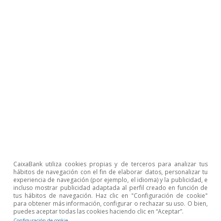
aprobaron la segunda parte de la
reforma de
las pensiones
,
la Ley de Vivienda, la Ley de
9
Empleo y la Ley de Universidades. Las tres
primeras estaban calendarizadas para el 2S
2022, pero se aprobaron en la primera mitad de
2023 y ahora están siendo examinadas por la
Comisión de cara a aprobar el desembolso de
10.000 millones de euros solicitado por España
correspondiente al cuarto pago del NGEU. Lo
único que queda pendiente es la reforma del
subsidio de desempleo, que fue rechazado por
CaixaBank utiliza cookies propias y de terceros para analizar tus
el Congreso en enero. De cara a 2024, se
hábitos de navegación con el fin de elaborar datos, personalizar tu
experiencia de navegación (por ejemplo, el idioma) y la publicidad, e
esperan dos desembolsos adicionales: uno de
incluso mostrar publicidad adaptada al perfil creado en función de
tus hábitos de navegación. Haz clic en "Configuración de cookie"
7.200 millones (6.400 en transferencias y 800 en
para obtener más información, configurar o rechazar su uso. O bien,
puedes aceptar todas las cookies haciendo clic en “Aceptar”.
préstamos) correspondiente a los hitos que
Configuración de cookie