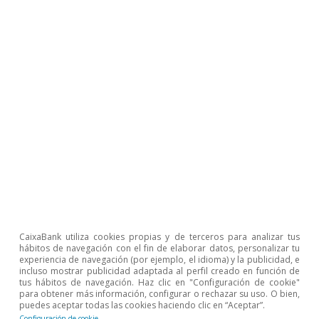
Etiquetas:
Ahorro
Alemania
Cuentas públicas
Demografía
España
Salarios
Unión Europea
1
Recordemos que los baby boomers se definen como
las cohortes nacidas entre 1958 y 1975.
2
Se refiere a la población de entre 16 y 64 años. Se trata
de una caída mucho menor que la de las últimas
CaixaBank utiliza cookies propias y de terceros para analizar tus
proyecciones demográficas de la AIReF, que la sitúa
hábitos de navegación con el fin de elaborar datos, personalizar tu
experiencia de navegación (por ejemplo, el idioma) y la publicidad, e
por encima de los 3 millones. La principal razón de la
incluso mostrar publicidad adaptada al perfil creado en función de
diferencia es que el INE proyecta unos flujos
tus hábitos de navegación. Haz clic en "Configuración de cookie"
migratorios anuales netos de más de 300.000 personas
para obtener más información, configurar o rechazar su uso. O bien,
en 2023-2050, mientras que la AIReF lo reduce a
puedes aceptar todas las cookies haciendo clic en “Aceptar”.
229.000.
Configuración de cookie