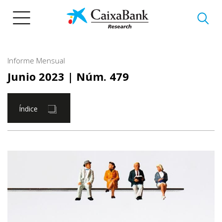
Pasar
al
contenido
principal
Informe Mensual
Junio 2023
| Núm. 479
Índice