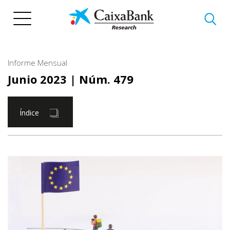
Pasar
al
contenido
principal
Informe Mensual
Junio 2023
| Núm. 479
Índice