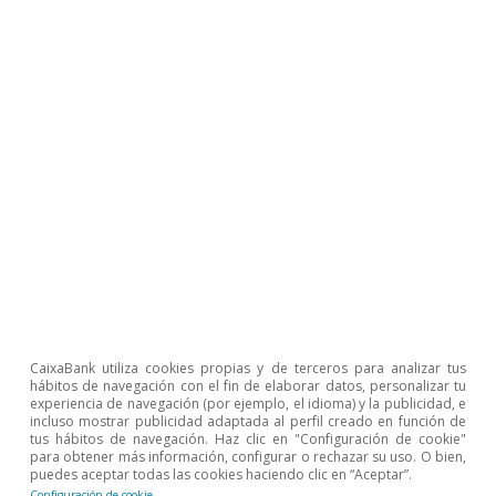
David del Val
Javier García Arenas
Etiquetas:
Ahorro
Cuentas públicas
Demografía
Salarios
1
Véase el artículo «Reformar el sistema de pensiones: a
la búsqueda de la sostenibilidad» en este mismo
CaixaBank utiliza cookies propias y de terceros para analizar tus
Informe Mensual.
hábitos de navegación con el fin de elaborar datos, personalizar tu
2
Véase «Technical Notes and Manuals», IMF
experiencia de navegación (por ejemplo, el idioma) y la publicidad, e
Engagement on Pension Issues in Surveillance and
incluso mostrar publicidad adaptada al perfil creado en función de
tus hábitos de navegación. Haz clic en "Configuración de cookie"
Program Work, Fiscal Affairs Department and Strategy,
para obtener más información, configurar o rechazar su uso. O bien,
Policy, and Review Department, TNM/2022/004.
puedes aceptar todas las cookies haciendo clic en “Aceptar”.
3
Véase, entre otros, el 2021 Ageing Report de la
Configuración de cookie