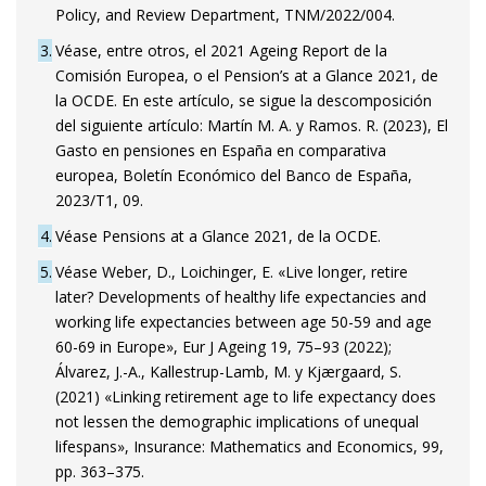
Policy, and Review Department, TNM/2022/004.
3
Véase, entre otros, el 2021 Ageing Report de la
Comisión Europea, o el Pension’s at a Glance 2021, de
la OCDE. En este artículo, se sigue la descomposición
del siguiente artículo: Martín M. A. y Ramos. R. (2023), El
Gasto en pensiones en España en comparativa
europea, Boletín Económico del Banco de España,
2023/T1, 09.
4
Véase Pensions at a Glance 2021, de la OCDE.
5
Véase Weber, D., Loichinger, E. «Live longer, retire
later? Developments of healthy life expectancies and
working life expectancies between age 50-59 and age
60-69 in Europe», Eur J Ageing 19, 75–93 (2022);
Álvarez, J.-A., Kallestrup-Lamb, M. y Kjærgaard, S.
(2021) «Linking retirement age to life expectancy does
not lessen the demographic implications of unequal
lifespans», Insurance: Mathematics and Economics, 99,
pp. 363–375.