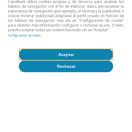
CaixaBank utiliza cookies propias y de terceros para analizar tus
hábitos de navegación con el fin de elaborar datos, personalizar tu
experiencia de navegación (por ejemplo, el idioma) y la publicidad, e
Coyuntura de Portugal
incluso mostrar publicidad adaptada al perfil creado en función de
tus hábitos de navegación. Haz clic en "Configuración de cookie"
Inicio de año tormentoso para la
para obtener más información, configurar o rechazar su uso. O bien,
puedes aceptar todas las cookies haciendo clic en “Aceptar”.
economía portuguesa
Configuración de cookie
CaixaBank Research
10 mar 2026
Aceptar
Rechazar