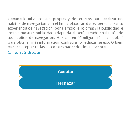
Sobre CaixaBank Research
CaixaBank utiliza cookies propias y de terceros para analizar tus
hábitos de navegación con el fin de elaborar datos, personalizar tu
experiencia de navegación (por ejemplo, el idioma) y la publicidad, e
Trabaja con nosotros
incluso mostrar publicidad adaptada al perfil creado en función de
tus hábitos de navegación. Haz clic en "Configuración de cookie"
para obtener más información, configurar o rechazar su uso. O bien,
Equipo
puedes aceptar todas las cookies haciendo clic en “Aceptar”.
Configuración de cookie
Contacto
(opens in a new window)
CaixaBank
Aceptar
Rechazar
(opens in a new window)
Cookies
(opens in a new window)
Seguridad
(opens in a new window)
Privacidad