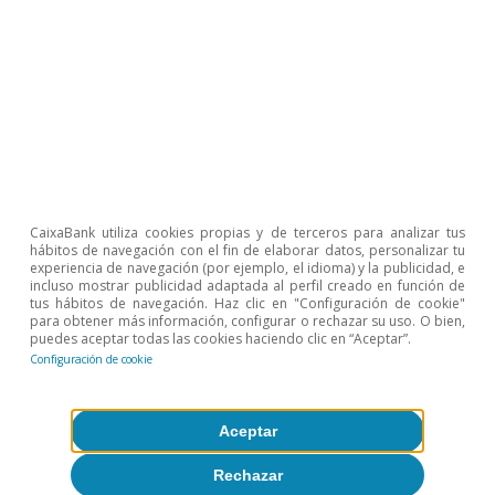
de año). Incluso, algunos pocos miembros
hubiesen preferido no pausar en la reunión de
junio y haber subido los tipos en 25 p. b. De las
actas, también destacan las proyecciones del
personal interno de la Fed, en las que se
continúa pronosticando una recesión moderada
de la economía estadounidense en la segunda
CaixaBank utiliza cookies propias y de terceros para analizar tus
mitad de 2023, aunque la probabilidad de evitar
hábitos de navegación con el fin de elaborar datos, personalizar tu
experiencia de navegación (por ejemplo, el idioma) y la publicidad, e
tal escenario, dicen, ha aumentado con
incluso mostrar publicidad adaptada al perfil creado en función de
tus hábitos de navegación. Haz clic en "Configuración de cookie"
respecto a marzo. Así pues, las actas confirman
para obtener más información, configurar o rechazar su uso. O bien,
puedes aceptar todas las cookies haciendo clic en “Aceptar”.
que la Reserva Federal con casi toda posibilidad
Configuración de cookie
subirá los tipos en 25 p. b. en su reunión a
finales de este mes y, en ausencia de sorpresas
Aceptar
negativas, podría volver a hacerlo nuevamente
Rechazar
antes de finalizar el año.