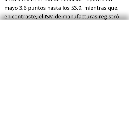
mayo 3,6 puntos hasta los 53,9, mientras que,
en contraste, el ISM de manufacturas registró
un notable descenso (–0,9 puntos hasta los 46
puntos, un nivel no visto desde mayo de 2020).
Estos datos, en su conjunto, animarían a la
Reserva Federal a seguir subiendo los tipos de
interés, por lo menos en su reunión de julio, tal
y como hacen explícito las actas de la última
reunión (véase la sección de Mercados
financieros).
Última actualización: 08 mayo 2026 - 13:00
Se acumulan las evidencias de un freno en el