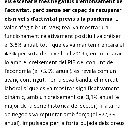
els escenaris més negatius d’enfonsament de
l’activitat, però sense ser capaç de recuperar
els nivells d’activitat previs a la pandèmia
. El
valor afegit brut (VAB) real va mostrar un
funcionament relativament positiu i va créixer
el 3,8% anual, tot i que es va mantenir encara el
4,3% per sota del nivell del 2019 i, en comparar-
lo amb el creixement del PIB del conjunt de
l’economia (el +5,5% anual), es revela com un
avanç contingut. Per la seva banda, el mercat
laboral sí que es va mostrar significativament
dinàmic, amb un creixement del 3,1% anual (el
major de la sèrie històrica del sector), i la xifra
de negocis va repuntar amb força (el +22,3%
anual), impulsada per la forta pujada dels preus