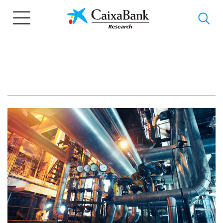
Vés
al
contingut