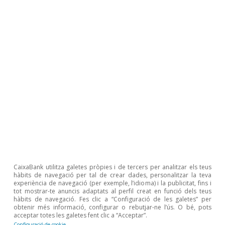
Principalment, l’enduriment de les condicions
financeres hauria ser un fre per a un sector tan
intensiu en capital com ho és la indústria
manufacturera.
En aquest sentit, segons l’enquesta de
sentiment empresarial de la Comissió Europea,
els factors de tipus financer comencen a
pesar sobre un percentatge d’empreses cada
vegada més gran
. Segons els resultats del
primer trimestre del 2023, el 7,5% del total de
CaixaBank utilitza galetes pròpies i de tercers per analitzar els teus
les empreses que componen el sector van
hàbits de navegació per tal de crear dades, personalitzar la teva
experiència de navegació (per exemple, l’idioma) i la publicitat, fins i
declarar que l’entorn financer va ser un factor
tot mostrar-te anuncis adaptats al perfil creat en funció dels teus
hàbits de navegació. Fes clic a “Configuració de les galetes” per
limitant per a la seva activitat, una proporció
obtenir més informació, configurar o rebutjar-ne l’ús. O bé, pots
acceptar totes les galetes fent clic a “Acceptar”.
una mica superior a la mitjana històrica i a la
Configuració de cookie