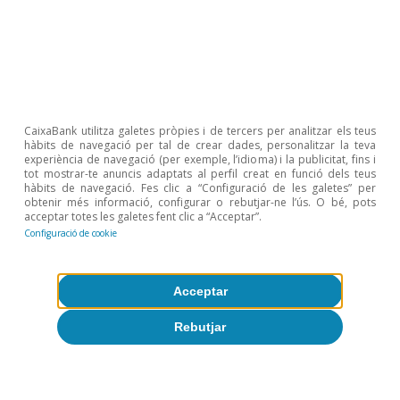
Sobre CaixaBank Research
Treballa amb nosaltres
Equip
CaixaBank utilitza galetes pròpies i de tercers per analitzar els teus
Contacte
hàbits de navegació per tal de crear dades, personalitzar la teva
experiència de navegació (per exemple, l’idioma) i la publicitat, fins i
tot mostrar-te anuncis adaptats al perfil creat en funció dels teus
(opens in a new window)
CaixaBank
hàbits de navegació. Fes clic a “Configuració de les galetes” per
obtenir més informació, configurar o rebutjar-ne l’ús. O bé, pots
acceptar totes les galetes fent clic a “Acceptar”.
Configuració de cookie
(opens in a new window)
Cookies
Acceptar
(opens in a new window)
Avís legal
Rebutjar
(opens in a new window)
Privacitat
(opens in a new window)
Accessibilitat