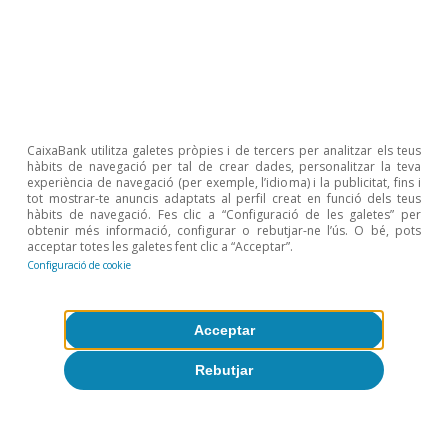
Sobre CaixaBank Research
Treballa amb nosaltres
Equip
CaixaBank utilitza galetes pròpies i de tercers per analitzar els teus
Contacte
hàbits de navegació per tal de crear dades, personalitzar la teva
experiència de navegació (per exemple, l’idioma) i la publicitat, fins i
tot mostrar-te anuncis adaptats al perfil creat en funció dels teus
(opens in a new window)
CaixaBank
hàbits de navegació. Fes clic a “Configuració de les galetes” per
obtenir més informació, configurar o rebutjar-ne l’ús. O bé, pots
acceptar totes les galetes fent clic a “Acceptar”.
Configuració de cookie
(opens in a new window)
Cookies
Acceptar
(opens in a new window)
Avís legal
Rebutjar
(opens in a new window)
Privacitat
(opens in a new window)
Accessibilitat