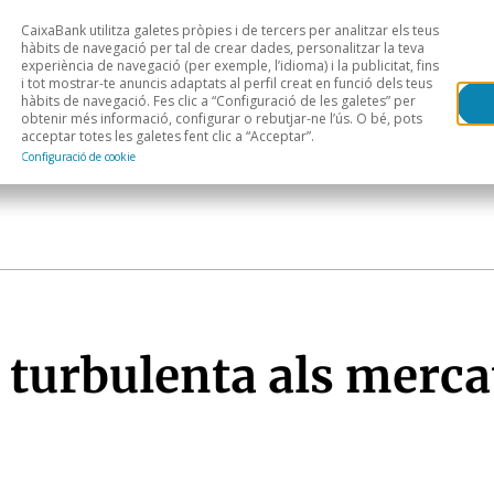
CaixaBank utilitza galetes pròpies i de tercers per analitzar els teus
Head
H
hàbits de navegació per tal de crear dades, personalitzar la teva
experiència de navegació (per exemple, l’idioma) i la publicitat, fins
i tot mostrar-te anuncis adaptats al perfil creat en funció dels teus
Anàlisi sectorial
Àrees geogràfiques
Public
hàbits de navegació. Fes clic a “Configuració de les galetes” per
obtenir més informació, configurar o rebutjar-ne l’ús. O bé, pots
acceptar totes les galetes fent clic a “Acceptar”.
Configuració de cookie
 turbulenta als merca