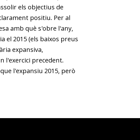
solir els ob­­jectius de
 clarament positiu. Per al
esa amb què s'obre l'any,
a el 2015 (els baixos preus
tària expansiva,
 l'exercici precedent.
 que l'expansiu 2015, però