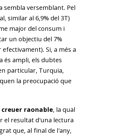
a sembla versemblant. Pel
l, similar al 6,9% del 3T)
sme major del consum i
car un objectiu del 7%
 efectivament). Si, a més a
na és ampli, els dubtes
n particular, Turquia,
ifiquen la preocupació que
e creuer raonable
, la qual
 el resultat d'una lectura
at que, al final de l'any,