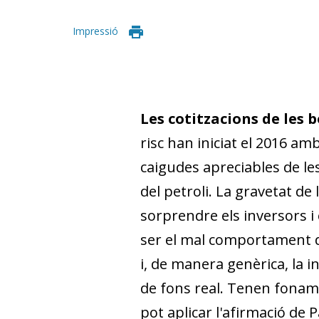
Impressió
Les cotitzacions de les 
risc han iniciat el 2016 am
caigudes apreciables de les
del petroli. La gravetat de l
sorprendre els in­­ver­­sors
ser el mal comportament de
i, de manera genèrica, la i
de fons real. Tenen foname
pot aplicar l'afir­­ma­­ció