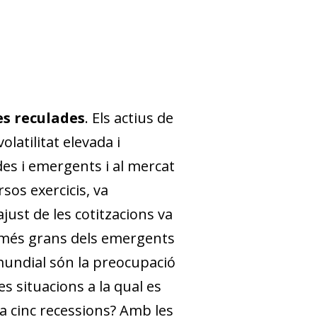
es reculades
. Els actius de
latilitat elevada i
des i emergents i al mercat
rsos exercicis, va
ajust de les cotitzacions va
l més grans dels emergents
 mundial són la preocupació
 situacions a la qual es
da cinc recessions? Amb les