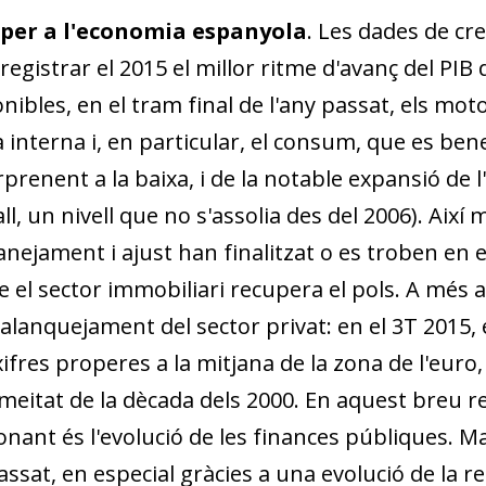
 per a l'economia espanyola
. Les dades de cr
gistrar el 2015 el millor ritme d'avanç del PIB d
nibles, en el tram final de l'any passat, els mot
terna i, en particular, el consum, que es be­­ne­­
rprenent a la baixa, i de la notable expansió de l
ll, un nivell que no s'assolia des del 2006). Així 
ejament i ajust han finalitzat o es troben en el 
el sector immobiliari recupera el pols. A més a
lanquejament del sector privat: en el 3T 2015, el 
ifres properes a la mitjana de la zona de l'euro
a meitat de la dècada dels 2000. En aquest breu r
nt és l'evolució de les fi­­nan­­ces públiques. Ma
assat, en especial gràcies a una evolució de la r