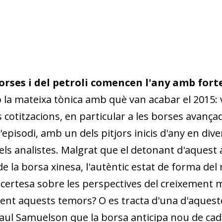
borses i del petroli comencen l'any amb fort
b la mateixa tònica amb què van acabar el 2015: vo
 cotitzacions, en particular a les borses avança
'episodi, amb un dels pit­­jors inicis d'any en dive
 i els analistes. Malgrat que el detonant d'aquest 
 la borsa xinesa, l'autèntic estat de forma de
ncertesa sobre les pers­­pectives del creixement
nt aquests temors? O es tracta d'una d'aquestes
 de Paul Samuelson que la borsa anticipa nou de ca