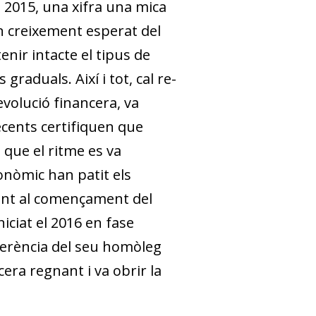
l 2015, una xifra una mica
un creixement esperat del
enir intacte el tipus de
raduals. Així i tot, cal re­­
evolució financera, va
ecents certifiquen que
i que el ritme es va
onòmic han patit els
ment al començament del
niciat el 2016 en fase
­­ferència del seu homòleg
era regnant i va obrir la