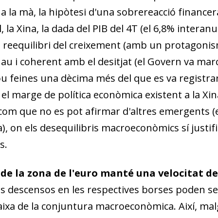
la mà, la hipòtesi d'una sobrereacció financer
, la Xina, la dada del PIB del 4T (el 6,8% interanua
 reequilibri del creixement (amb un pro­­tagoni
uau i coherent amb el desitjat (el Govern va mar
u feines una dècima més del que es va registrar
e el marge de política econòmica existent a la Xi
com que no es pot afirmar d'altres emergents (e
ica), on els desequilibris macroeconòmics sí just
s.
 de la zona de l'euro manté una velocitat d
ts descensos en les respectives borses poden ser
ixa de la conjuntura macroeconòmica. Així, malgr