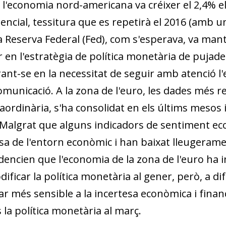
, l'economia nord-americana va créixer el 2,4% e
encial, tessitura que es repetirà el 2016 (amb 
a Reserva Federal (Fed), com s'esperava, va mant
dow)
en l'estratègia de po­­lítica monetària de pujades g
 window)
w window)
ant-se en la necessitat de seguir amb atenció l'
omunicació. A la zona de l'euro, les dades més r
traordinària, s'ha consolidat en els últims mesos 
. Malgrat que alguns indicadors de sentiment ec
esa de l'entorn econòmic i han baixat lleugera
videncien que l'economia de la zona de l'euro ha i
ificar la política monetària al gener, però, a di
r més sensible a la incertesa econòmica i financ
 la política monetària al març.