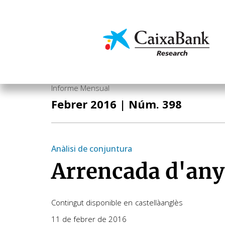
Vés
al
contingut
Economia i mercats
Informe Mensual
Febrer 2016
| Núm. 398
Anàlisi de conjuntura
Arrencada d'any
Contingut disponible en
castellà
anglès
11 de febrer de 2016