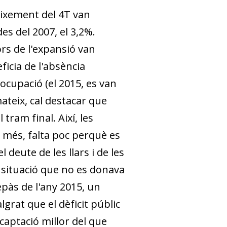
eixement del 4T van
es del 2007, el 3,2%.
ors de l'expansió van
ficia de l'absència
'ocupació (el 2015, es van
mateix, cal destacar que
tram final. Així, les
 més, falta poc perquè es
deute de les llars i de les
, situació que no es donava
epàs de l'any 2015, un
lgrat que el dèficit públic
ecaptació millor del que