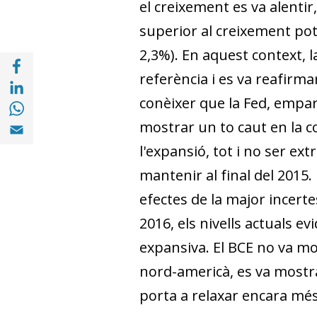
el creixement es va alentir
superior al creixement pot
2,3%). En aquest context, l
Compartir a Facebook (opens in a new win
referència i es va reafirmar 
Compartir a with Linkedin (opens in a new
Compartir a with Whatsapp (opens in a ne
conèixer que la Fed, empar
Compartir a Email (opens in a new window)
mostrar un to caut en la c
l'expansió, tot i no ser ex
mantenir al final del 2015
efectes de la major incert
2016, els nivells actuals e
expansiva. El BCE no va mod
nord-americà, es va mostra
porta a relaxar encara més