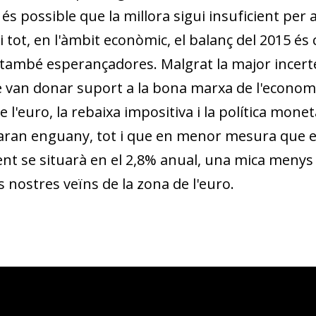
és pos­­sible que la millora sigui insuficient per as
 i tot, en l'àmbit econòmic, el balanç del 2015 és
 també esperançadores. Malgrat la major incert
 van donar suport a la bona marxa de l'economi
e l'euro, la re­­baixa impositiva i la política mone
an enguany, tot i que en menor me­­sura que en
ent se situarà en el 2,8% anual, una mica menys
nostres veïns de la zona de l'euro.