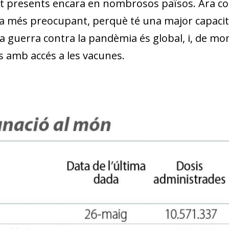
lt presents encara en nombrosos països. Ara co
w window)
s la més preocupant, perquè té una major capacit
La guerra contra la pandèmia és global, i, de m
cs amb accés a les vacunes.