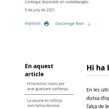
Contingut disponible en
castellà
anglès
9 de juny de 2021
Impressió
Descarregar fitxer
En aquest
Hi ha 
article
Hi ha bones raons per
anar guanyant confiança
En les últ
dutxa d’o
La vacuna es reforça
com l’arma decisiva
l’alça de 