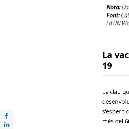
La vac
19
La clau qu
desenvolup
s’espera q
Compartir a Facebook (opens in a new win
més del 60
Compartir a with Linkedin (opens in a new