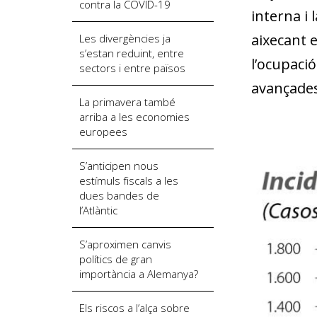
contra la COVID-19
interna i 
aixecant 
Les divergències ja
s’estan reduint, entre
l’ocupació
sectors i entre països
avançades
La primavera també
arriba a les economies
europees
S’anticipen nous
estímuls fiscals a les
dues bandes de
l’Atlàntic
S’aproximen canvis
polítics de gran
importància a Alema­nya?
Els riscos a l’alça sobre