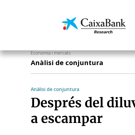
Vés
al
contingut
Economia i mercats
Economia i mercats
Anàlisi de conjuntura
Anàlisi de conjuntura
Després del dil
a escampar