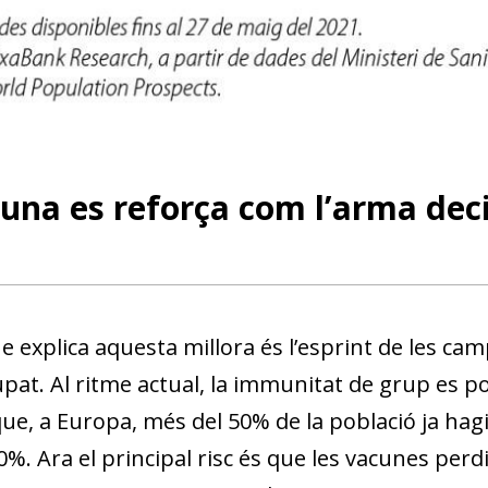
una es reforça com l’arma deci
e explica aquesta millora és l’esprint de les ca
at. Al ritme actual, la immunitat de grup es pod
ue, a Europa, més del 50% de la població ja hagi
dow)
%. Ara el principal risc és que les vacunes perd
 window)