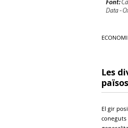
ECONOMI
Les di
païso
El gir pos
coneguts d