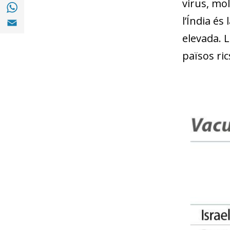
virus, mo
Compartir a with Whatsapp (opens in a ne
Compartir a Email (opens in a new window)
l’Índia é
elevada. 
països ri