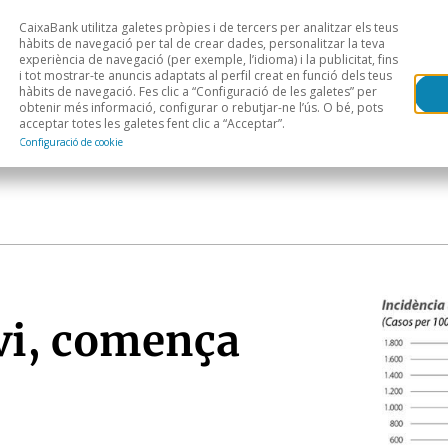
CaixaBank utilitza galetes pròpies i de tercers per analitzar els teus
Head
H
hàbits de navegació per tal de crear dades, personalitzar la teva
experiència de navegació (per exemple, l’idioma) i la publicitat, fins
i tot mostrar-te anuncis adaptats al perfil creat en funció dels teus
Anàlisi sectorial
Àrees geogràfiques
Public
hàbits de navegació. Fes clic a “Configuració de les galetes” per
obtenir més informació, configurar o rebutjar-ne l’ús. O bé, pots
acceptar totes les galetes fent clic a “Acceptar”.
Configuració de cookie
uvi, comença