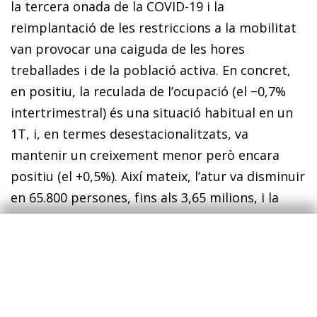
la tercera onada de la COVID-19 i la
reimplantació de les restriccions a la mobilitat
van provocar una caiguda de les hores
treballades i de la població activa. En concret,
en positiu, la reculada de l’ocupació (el −0,7%
intertrimestral) és una situació habitual en un
1T, i, en termes desestacionalitzats, va
mantenir un creixement menor però encara
positiu (el +0,5%). Així mateix, l’atur va disminuir
en 65.800 persones, fins als 3,65 milions, i la
taxa d’atur va caure 1 dècima, fins al 16,0%. No
obstant això, en negatiu, va destacar la
contracció del nombre d’hores efectives
treballades (el −1,6% intertrimestral), reflex
d’un augment clar dels ocupats que no van