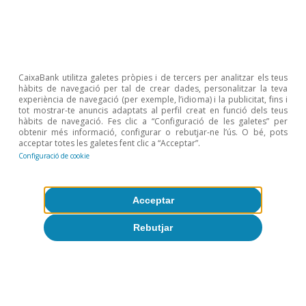
digitals i el 5G (4.000 M€) o l’hidrogen renovable
(1.555 M€). Pel que fa a les reformes, es proposa
una simplificació dels contractes laborals per
reduir la forta dualitat del mercat laboral, tot i
CaixaBank utilitza galetes pròpies i de tercers per analitzar els teus
hàbits de navegació per tal de crear dades, personalitzar la teva
que els detalls sobre aquesta reforma, així com
experiència de navegació (per exemple, l’idioma) i la publicitat, fins i
tot mostrar-te anuncis adaptats al perfil creat en funció dels teus
la relacionada amb les pensions i la fiscal,
hàbits de navegació. Fes clic a “Configuració de les galetes” per
obtenir més informació, configurar o rebutjar-ne l’ús. O bé, pots
encara són molt escassos.
acceptar totes les galetes fent clic a “Acceptar”.
Configuració de cookie
Acceptar
Rebutjar