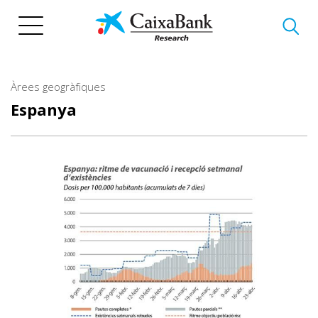
Vés
al
contingut
Àrees geogràfiques
Espanya