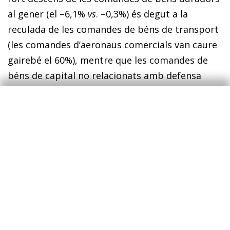
al gener (el –6,1%
vs
. –0,3%) és degut a la
reculada de les comandes de béns de transport
(les comandes d’aeronaus comercials van caure
gairebé el 60%), mentre que les comandes de
béns de capital no relacionats amb defensa
(
proxy
de la inversió en béns d’equipament) van
créixer el 0,8%. Per tant, aquest feble inici d’any
no implica que ens trobem a les portes d’un
canvi sobtat de tendència. De fet, els PMI del
febrer es van situar folgadament per damunt
del llindar dels 50 punts, que apunta a
creixement, tant a nivell agregat (51,4) com en
manufactures (51,5) i en serveis (51,3). Pel que fa
a la despesa de les famílies, l’índex de confiança
del consumidor del Conference Board, malgrat