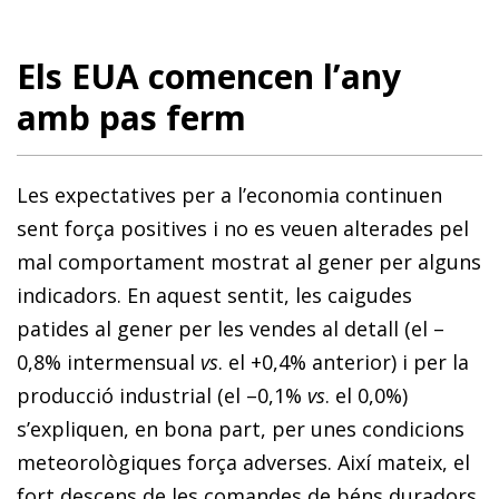
Els EUA comencen l’any
amb pas ferm
Les expectatives per a l’economia continuen
sent força positives i no es veuen alterades pel
mal comportament mostrat al gener per alguns
indicadors. En aquest sentit, les caigudes
patides al gener per les vendes al detall (el –
0,8% intermensual
vs
. el +0,4% anterior) i per la
producció industrial (el –0,1%
vs
. el 0,0%)
s’expliquen, en bona part, per unes condicions
meteorològiques força adverses. Així mateix, el
fort descens de les comandes de béns duradors