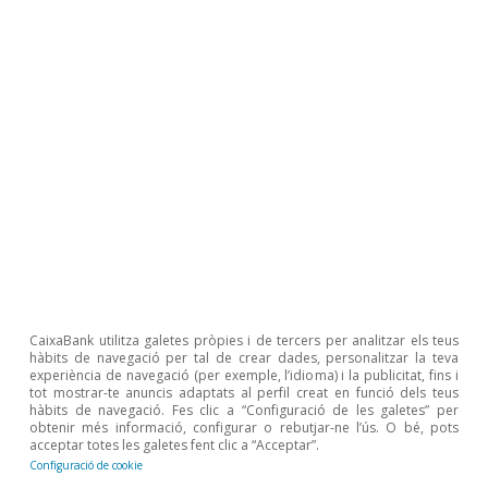
mercat laboral. Als països de la perifèria, on la
creació d'ocupació és més urgent, s'esperen
taxes de creixement al voltant de l'1% per a
l'any vinent, un nivell proper a l'UCE històric.
Serà, per tant, un bon test per comprovar si les
reformes iniciades en els últims anys comencen
a donar fruits.
(1) Vegeu «Informe d'ava­­lua­­ció de l'impacte de la reforma
laboral» del Mi­nisteri d'Ocupació i Seguretat Social (2013),
i De Cea, P. i Dolado, J.J., «Output Growth Thresholds for
Job Creation and Unemployment Reduction in Spain»
CaixaBank utilitza galetes pròpies i de tercers per analitzar els teus
(2013).
hàbits de navegació per tal de crear dades, personalitzar la teva
experiència de navegació (per exemple, l’idioma) i la publicitat, fins i
tot mostrar-te anuncis adaptats al perfil creat en funció dels teus
hàbits de navegació. Fes clic a “Configuració de les galetes” per
obtenir més informació, configurar o rebutjar-ne l’ús. O bé, pots
acceptar totes les galetes fent clic a “Acceptar”.
(2) Aquests coeficients s'han obtingut després d'estimar la
Configuració de cookie
següent re­­gressió amb dades trimestrals entre 1T 2000 i