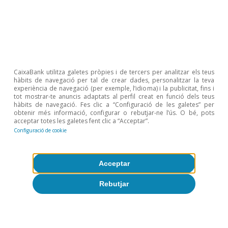
viajes
Transporte y
7,8%
0,8%
-0,2%
5,
gasolineras
▪ Transporte
9,7%
8,9%
-1,0%
1
CaixaBank utilitza galetes pròpies i de tercers per analitzar els teus
▪ Gasolineras
6,1%
-5,6%
0,6%
0,
hàbits de navegació per tal de crear dades, personalitzar la teva
experiència de navegació (per exemple, l’idioma) i la publicitat, fins i
tot mostrar-te anuncis adaptats al perfil creat en funció dels teus
Comercio
3,2%
3,3%
0,1%
2,
hàbits de navegació. Fes clic a “Configuració de les galetes” per
minorista
obtenir més informació, configurar o rebutjar-ne l’ús. O bé, pots
acceptar totes les galetes fent clic a “Acceptar”.
Configuració de cookie
▪ Moda
1,5%
4,1%
2,3%
-0
▪ Muebles y
-0,2%
-1,2%
-2,8%
2,
Acceptar
decoración
Rebutjar
▪
Electrodomésticos
14%
4,6%
3,9%
1
y tecnología