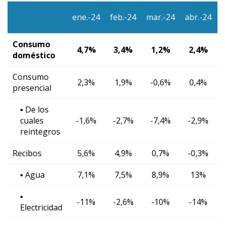
ene.-24
feb.-24
mar.-24
abr.-24
Consumo
4,7%
3,4%
1,2%
2,4%
doméstico
Consumo
2,3%
1,9%
-0,6%
0,4%
presencial
▪ De los
cuales
-1,6%
-2,7%
-7,4%
-2,9%
reintegros
Recibos
5,6%
4,9%
0,7%
-0,3%
▪ Agua
7,1%
7,5%
8,9%
13%
▪
-11%
-2,6%
-10%
-14%
Electricidad