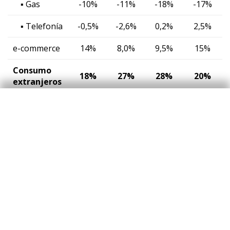
▪ Gas
-10%
-11%
-18%
-17%
▪ Telefonía
-0,5%
-2,6%
0,2%
2,5%
e-commerce
14%
8,0%
9,5%
15%
Consumo
18%
27%
28%
20%
extranjeros
Consumo
15%
28%
31%
20%
presencial
▪ De los
cuales
-9,3%
-11%
-29%
-4,4%
reintegros
e-commerce
25%
24%
17%
23%
Total
españoles y
5,4%
4,8%
2,7%
3,7%
extranjeros