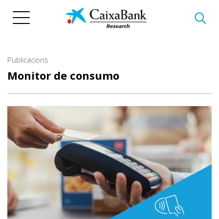
Vés
al
contingut
Publicacions
Monitor de consumo