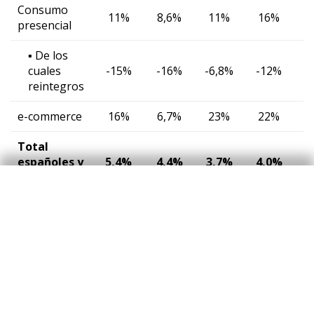
Consumo
11%
8,6%
11%
16%
presencial
▪ De los
cuales
-15%
-16%
-6,8%
-12%
-
reintegros
e-commerce
16%
6,7%
23%
22%
Total
españoles y
5,4%
4,4%
3,7%
4,0%
5
extranjeros
Notas:
El e-commerce incluye pagos a través de TPV virtuales.
En el caso de los clientes extranjeros también se incluyen los
reintegros en cajeros de CaixaBank. Para los recibos se muestra
la media móvil de los dos últimos meses.
Fuente:
CaixaBank Research, a partir de datos internos de
CaixaBank.