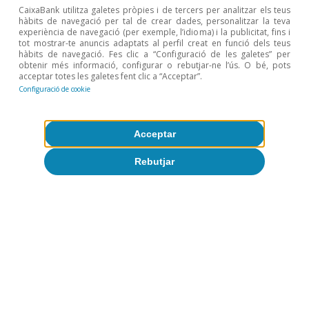
Zona afectada por la DANA
CaixaBank utilitza galetes pròpies i de tercers per analitzar els teus
hàbits de navegació per tal de crear dades, personalitzar la teva
experiència de navegació (per exemple, l’idioma) i la publicitat, fins i
tot mostrar-te anuncis adaptats al perfil creat en funció dels teus
hàbits de navegació. Fes clic a “Configuració de les galetes” per
El consumo de los habitantes de la zona
obtenir més informació, configurar o rebutjar-ne l’ús. O bé, pots
acceptar totes les galetes fent clic a “Acceptar”.
más afectada por la DANA sigue creciendo
Configuració de cookie
a mayor ritmo que el del resto de España
(+18% interanual
vs.
+7% en España) en la
Acceptar
semana del 22 al 29 de abril. Por otro lado,
Rebutjar
el consumo registrado en los comercios de
la misma zona se situó un 4% por debajo
de los mismos días del año pasado, el
mejor dato hasta la fecha, descontando los
periodos distorsionados por la Semana
Santa.