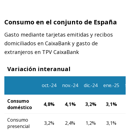
Consumo en el conjunto de España
Gasto mediante tarjetas emitidas y recibos
domiciliados en CaixaBank y gasto de
extranjeros en TPV CaixaBank
Variación interanual
oct.-24
nov.-24
dic.-24
ene.-25
fe
Consumo
4,8%
4,1%
3,2%
3,1%
4
doméstico
Consumo
3,2%
2,4%
1,2%
3,1%
presencial