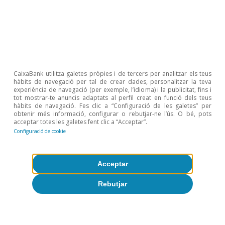
Sobre CaixaBank Research
Treballa amb nosaltres
Equip
CaixaBank utilitza galetes pròpies i de tercers per analitzar els teus
Contacte
hàbits de navegació per tal de crear dades, personalitzar la teva
experiència de navegació (per exemple, l’idioma) i la publicitat, fins i
tot mostrar-te anuncis adaptats al perfil creat en funció dels teus
(opens in a new window)
CaixaBank
hàbits de navegació. Fes clic a “Configuració de les galetes” per
obtenir més informació, configurar o rebutjar-ne l’ús. O bé, pots
acceptar totes les galetes fent clic a “Acceptar”.
Configuració de cookie
(opens in a new window)
Cookies
Acceptar
(opens in a new window)
Avís legal
Rebutjar
(opens in a new window)
Privacitat
(opens in a new window)
Accessibilitat