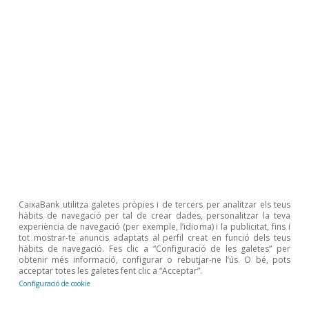
Llegir l'informe
Descarregar fitxer
CaixaBank utilitza galetes pròpies i de tercers per analitzar els teus
hàbits de navegació per tal de crear dades, personalitzar la teva
experiència de navegació (per exemple, l’idioma) i la publicitat, fins i
tot mostrar-te anuncis adaptats al perfil creat en funció dels teus
hàbits de navegació. Fes clic a “Configuració de les galetes” per
Sobre CaixaBank Research
obtenir més informació, configurar o rebutjar-ne l’ús. O bé, pots
acceptar totes les galetes fent clic a “Acceptar”.
Treballa amb nosaltres
Configuració de cookie