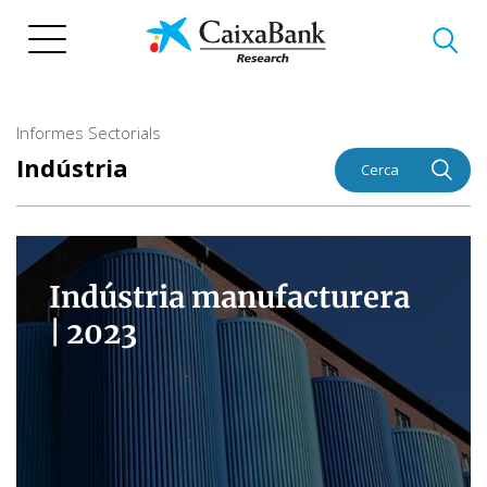
Vés
al
contingut
Informes Sectorials
Indústria
Cerca
Indústria manufacturera
|
2023