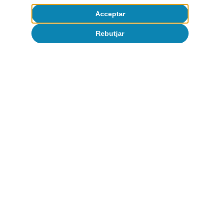
Equip
Acceptar
Contacte
Rebutjar
(opens in a new window)
CaixaBank
(opens in a new window)
Cookies
(opens in a new window)
Avís legal
(opens in a new window)
Privacitat
(opens in a new window)
Accessibilitat
(opens in a new window)
Seguretat