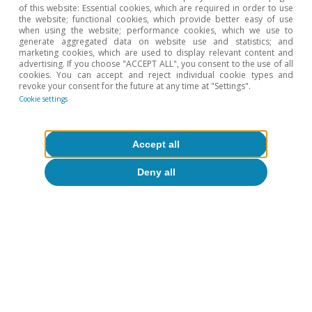
Oriol Aspachs
of this website: Essential cookies, which are required in order to use
the website; functional cookies, which provide better easy of use
15 Jul 2026
when using the website; performance cookies, which we use to
generate aggregated data on website use and statistics; and
marketing cookies, which are used to display relevant content and
advertising. If you choose "ACCEPT ALL", you consent to the use of all
cookies. You can accept and reject individual cookie types and
revoke your consent for the future at any time at "Settings".
Cookie settings
Accept all
Deny all
Inflation
European inflation: taking stock of the