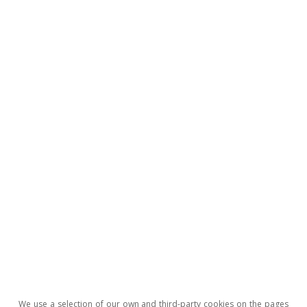
To read below
Opinion
The Spanish economy after Hormuz
We use a selection of our own and third-party cookies on the pages