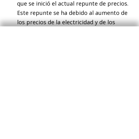
que se inició el actual repunte de precios.
Este repunte se ha debido al aumento de
los precios de la electricidad y de los
alimentos frescos. En este repunte
también han influido efectos base en los
carburantes. Actualmente, los mercados de
futuros apuntan a una estabilidad en el
precio de la energía en lo que queda de
año. Asimismo, el descenso en el precio de
los alimentos de este mes indica un freno
en su tendencia alcista, si bien el precio de
los alimentos frescos está sujeto a mucha
volatilidad. De mantenerse las dinámicas
actuales, la inflación podría tocar techo en
septiembre.