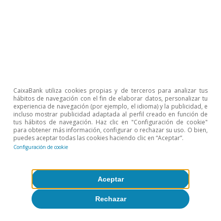
Etiquetas:
Agroalimentario
Big data
Economía en tiempo real
Turismo
CaixaBank utiliza cookies propias y de terceros para analizar tus
hábitos de navegación con el fin de elaborar datos, personalizar tu
experiencia de navegación (por ejemplo, el idioma) y la publicidad, e
incluso mostrar publicidad adaptada al perfil creado en función de
28
El gasto turístico rural corresponde al gasto de
tus hábitos de navegación. Haz clic en "Configuración de cookie"
para obtener más información, configurar o rechazar su uso. O bien,
tarjetas emitidas por entidades extranjeras (turistas
puedes aceptar todas las cookies haciendo clic en “Aceptar”.
internacionales) y gasto de tarjetas emitidas por
Configuración de cookie
entidades españolas que realizan operaciones fuera
de su lugar habitual de gasto (turistas domésticos)
registrado en TPV de CaixaBank en municipios rurales.
Se clasifican como municipios rurales todos los
Aceptar
municipios no costeros de menos de 30.000
habitantes o menos de 100 habitantes por km2.
Rechazar
29
Datos hasta junio de 2023.