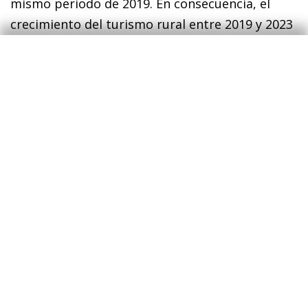
mismo periodo de 2019. En consecuencia, el
crecimiento del turismo rural entre 2019 y 2023
se puede atribuir al aumento del gasto de los
turistas domésticos, un aspecto que estaría
ligado al mencionado cambio de preferencias
de los turistas españoles propiciados por la
pandemia, y que se habría mantenido hasta los
meses más recientes. En contraposición, la
distribución del gasto entre turistas
internacionales y domésticos es muy distinta en
los municipios de costa, uno de los más
tradicionales de la industria turística y que
supuso el 62% del gasto total en 2023, y en el
que el papel de los extranjeros es
preponderante (aportan cerca del 70% del