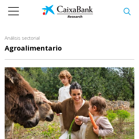
Pasar
al
contenido
principal
Análisis sectorial
Agroalimentario